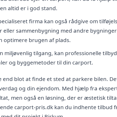
n altid er i god stand.
pecialiseret firma kan også rådgive om tilføjels
er eller sammenbygning med andre bygninger
an optimere brugen af plads.
 miljøvenlig tilgang, kan professionelle tilby
er og byggemetoder til din carport.
end blot at finde et sted at parkere bilen. De
hverdag og din ejendom. Med hjælp fra eksper
ultat, men også en løsning, der er æstetisk tilt
nde carport-pris.dk kan du indhente tilbud f
ig med dit projekt i Birkum.