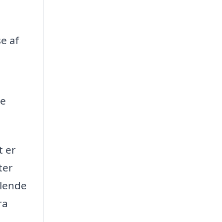
e af
de
t er
ter
alende
ra