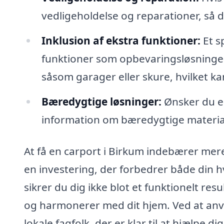
vedligeholdelse og reparationer, så de
Inklusion af ekstra funktioner:
Et s
funktioner som opbevaringsløsning
såsom garager eller skure, hvilket k
Bæredygtige løsninger:
Ønsker du en
information om bæredygtige material
At få en carport i Birkum indebærer mere 
en investering, der forbedrer både din 
sikrer du dig ikke blot et funktionelt res
og harmonerer med dit hjem. Ved at anve
lokale fagfolk, der er klar til at hjælpe d