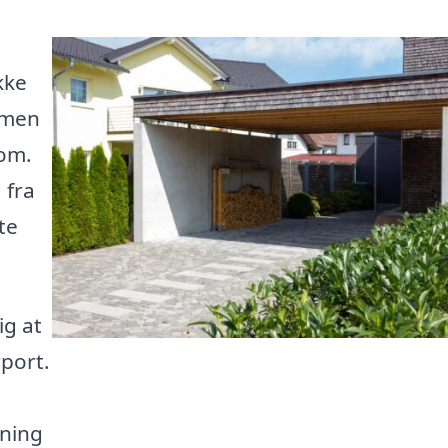
kke
, men
dom.
 fra
te
ig at
rport.
sning