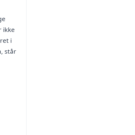
ge
 ikke
et i
, står