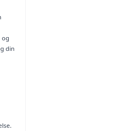
n
, og
og din
else.