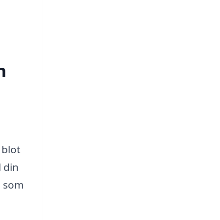
m
 blot
l din
, som