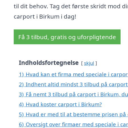
til dit behov. Tag det første skridt mod d
carport i Birkum i dag!
Få 3 tilbud, gratis og uforpligtende
Indholdsfortegnelse
skjul
1)
Hvad kan et firma med speciale i carpo
2)
Indhent altid mindst 3 tilbud på carport
3)
Få nemt 3 tilbud på carport i Birkum, d
4)
Hvad koster carport i Birkum?
5)
Hvad er med til at bestemme prisen på 
6)
Oversigt over firmaer med speciale i c