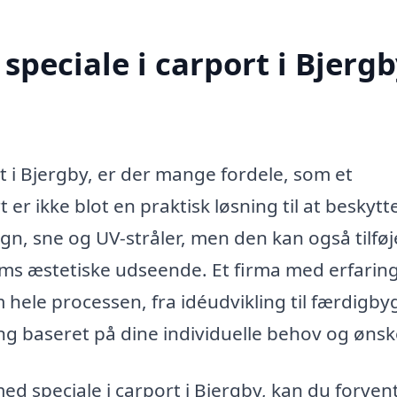
peciale i carport i Bjerg
t i Bjergby, er der mange fordele, som et
 er ikke blot en praktisk løsning til at beskytte
gn, sne og UV-stråler, men den kan også tilføj
jems æstetiske udseende. Et firma med erfarin
hele processen, fra idéudvikling til færdigby
g baseret på dine individuelle behov og ønsk
med speciale i carport i Bjergby, kan du forven