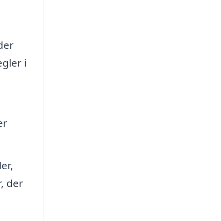
der
gler i
er
er,
, der