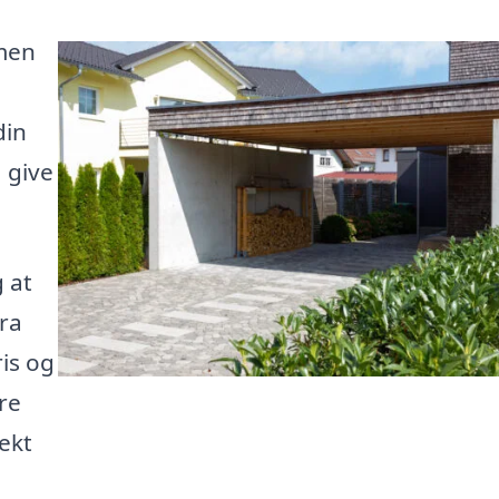
 men
din
 give
g at
fra
ris og
re
ekt