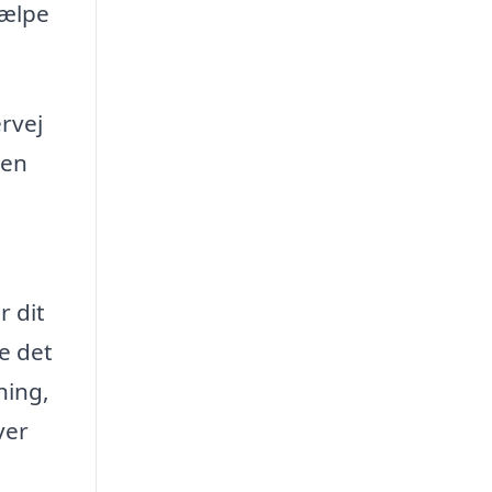
jælpe
ervej
den
r dit
e det
ning,
ver