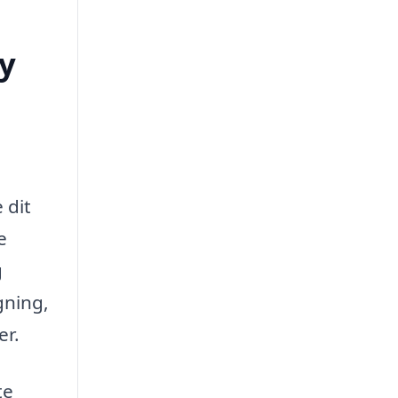
by
 dit
e
g
gning,
er.
te