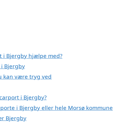
t i Bjergby hjælpe med?
 i Bjergby
du kan være tryg ved
carport i Bjergby?
arporte i Bjergby eller hele Morsø kommune
nær Bjergby