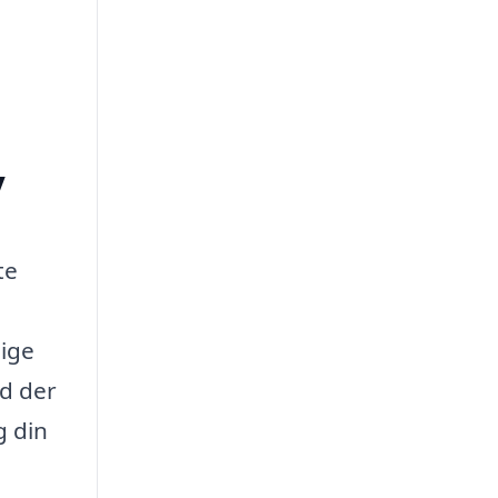
y
te
lige
ad der
g din