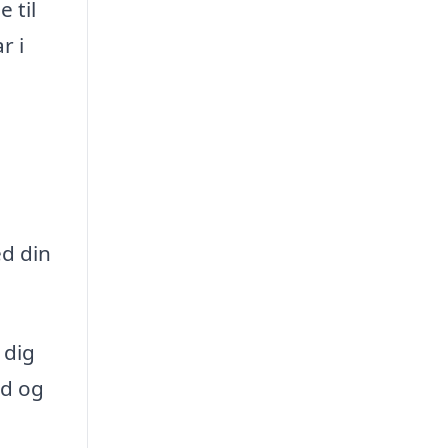
 til
r i
d din
 dig
ud og