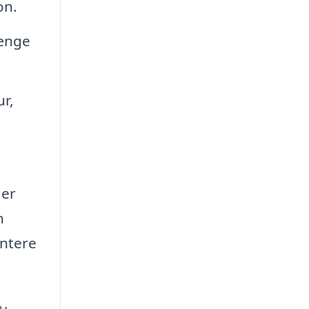
on.
længe
ur,
der
n
entere