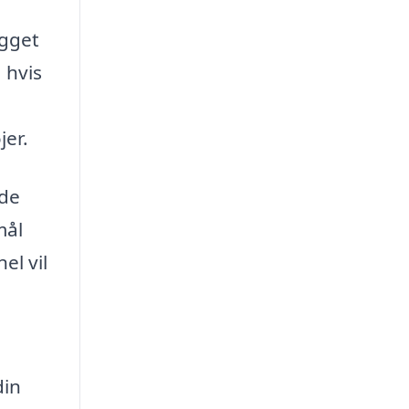
ygget
 hvis
jer.
 de
mål
el vil
din