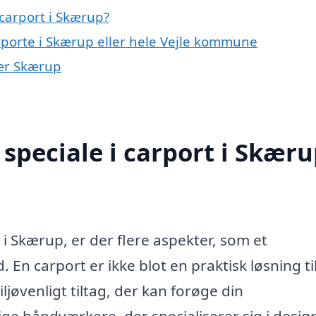
carport i Skærup?
rporte i Skærup eller hele Vejle kommune
nær Skærup
speciale i carport i Skær
i Skærup, er der flere aspekter, som et
 En carport er ikke blot en praktisk løsning ti
ljøvenligt tiltag, der kan forøge din
ge håndværkere, der specialiserer sig i desig