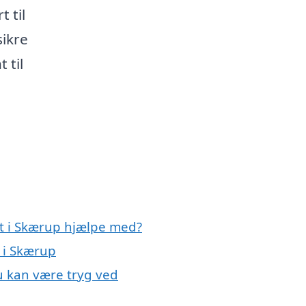
 til
sikre
 til
rt i Skærup hjælpe med?
t i Skærup
u kan være tryg ved