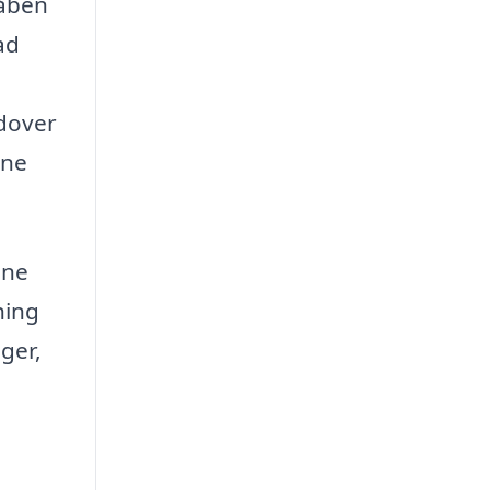
 åben
ad
udover
ine
nne
ning
ger,