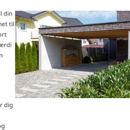
l din
t til
ort
værdi
en
r dig
og