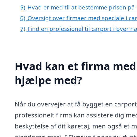
5)
Hvad er med til at bestemme prisen på 
6)
Oversigt over firmaer med speciale i ca
7)
Find en professionel til carport i byer 
Hvad kan et firma med 
hjælpe med?
Når du overvejer at få bygget en carport 
professionelt firma kan assistere dig med.
beskyttelse af dit køretøj, men også et mi
ejendomsværdi. I Skærup finder du dygti