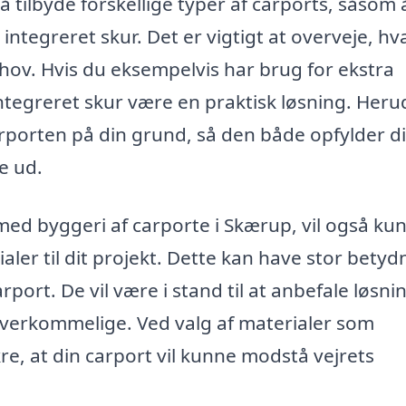
å tilbyde forskellige typer af carports, såsom
integreret skur. Det er vigtigt at overveje, hv
behov. Hvis du eksempelvis har brug for ekstra
tegreret skur være en praktisk løsning. Her
arporten på din grund, så den både opfylder d
e ud.
med byggeri af carporte i Skærup, vil også ku
er til dit projekt. Dette kan have stor betyd
ort. De vil være i stand til at anbefale løsnin
overkommelige. Ved valg af materialer som
re, at din carport vil kunne modstå vejrets