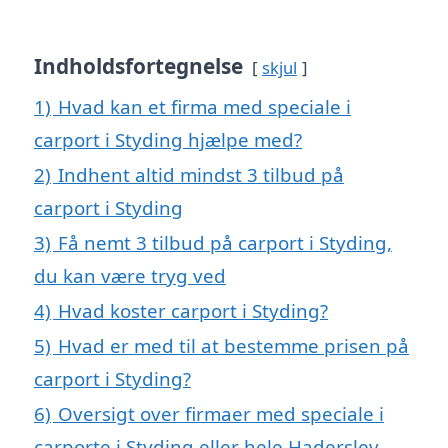
Indholdsfortegnelse
skjul
1)
Hvad kan et firma med speciale i
carport i Styding hjælpe med?
2)
Indhent altid mindst 3 tilbud på
carport i Styding
3)
Få nemt 3 tilbud på carport i Styding,
du kan være tryg ved
4)
Hvad koster carport i Styding?
5)
Hvad er med til at bestemme prisen på
carport i Styding?
6)
Oversigt over firmaer med speciale i
carporte i Styding eller hele Haderslev