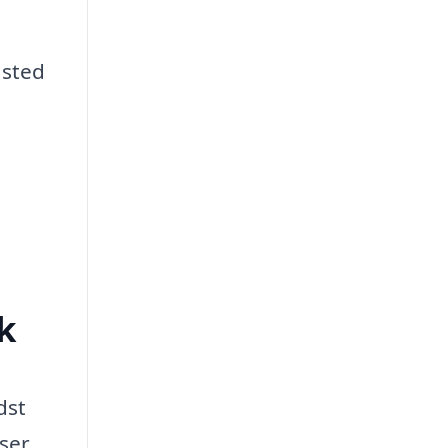
 sted
k
dst
ser,