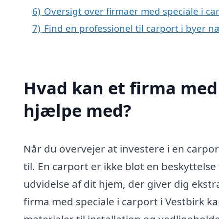
6)
Oversigt over firmaer med speciale i ca
7)
Find en professionel til carport i byer n
Hvad kan et firma med s
hjælpe med?
Når du overvejer at investere i en carpor
til. En carport er ikke blot en beskyttels
udvidelse af dit hjem, der giver dig ekst
firma med speciale i carport i Vestbirk 
materialer til installation og vedligeholde