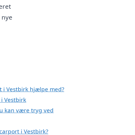
eret
n nye
t i Vestbirk hjælpe med?
i Vestbirk
du kan være tryg ved
arport i Vestbirk?