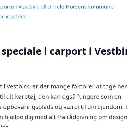
rporte i Vestbirk eller hele Horsens kommune
ær Vestbirk
peciale i carport i Vestbi
t i Vestbirk, er der mange faktorer at tage he
e til dit køretøj; den kan også fungere som en
ra opbevaringsplads og værdi til din ejendom. 
kan hjælpe dig med alt fra rådgivning om desig
lse.