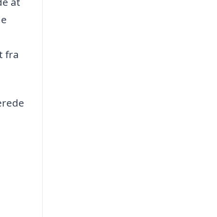
dé at
de
 fra
erede