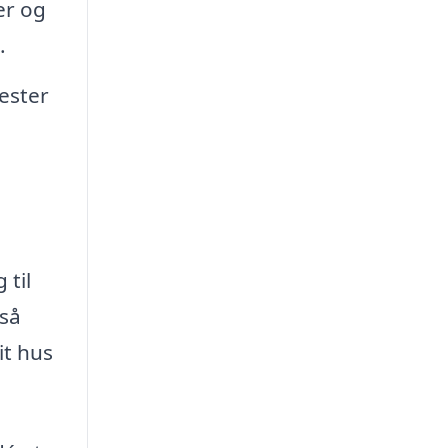
er og
.
ester
e
 til
gså
it hus