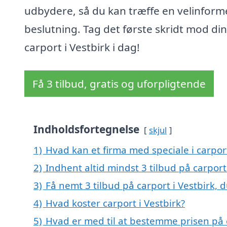
udbydere, så du kan træffe en velinform
beslutning. Tag det første skridt mod di
carport i Vestbirk i dag!
Få 3 tilbud, gratis og uforpligtende
Indholdsfortegnelse
skjul
1)
Hvad kan et firma med speciale i carpor
2)
Indhent altid mindst 3 tilbud på carport 
3)
Få nemt 3 tilbud på carport i Vestbirk, 
4)
Hvad koster carport i Vestbirk?
5)
Hvad er med til at bestemme prisen på c