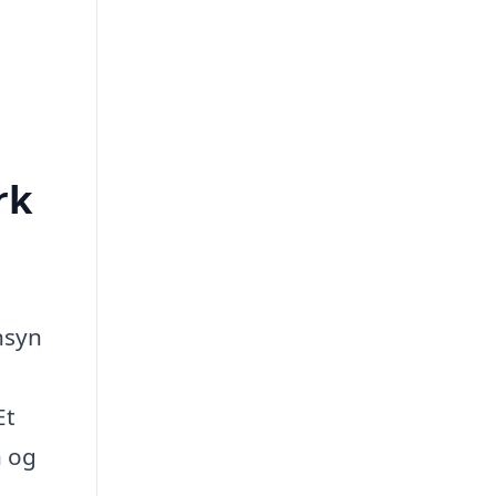
rk
nsyn
Et
n og