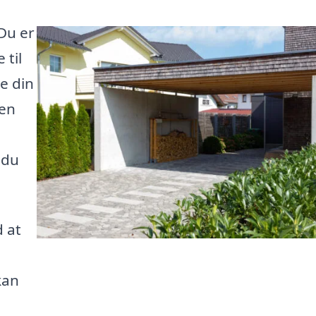
 Du er
 til
te din
 en
 du
d at
kan