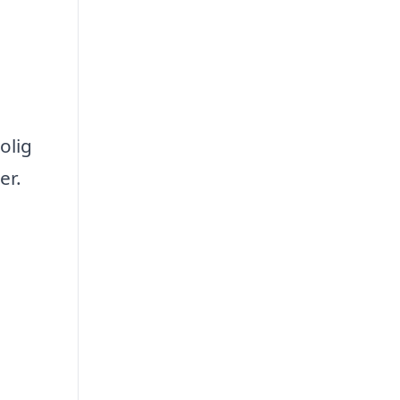
olig
er.