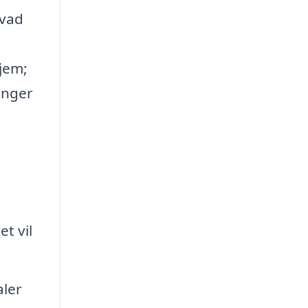
hvad
hjem;
inger
et vil
aler