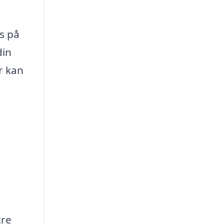
us på
din
r kan
tre