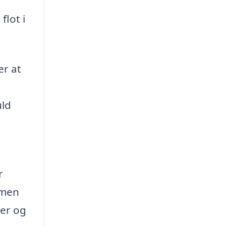
flot i
er at
uld
.
r
rmen
ser og