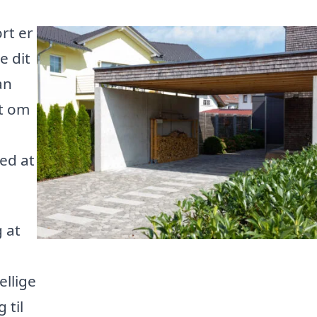
rt er
e dit
an
et om
med at
g at
llige
 til