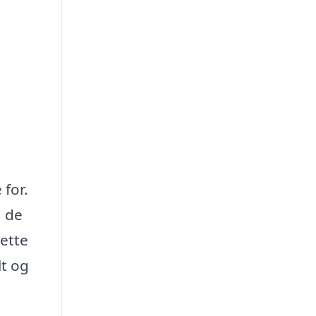
 for.
g de
rette
lt og