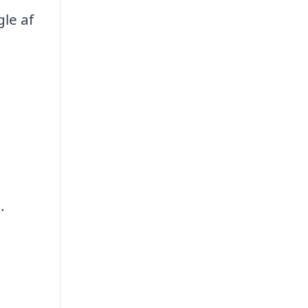
le af
.