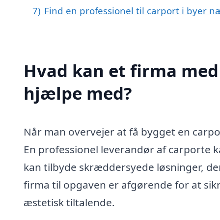
7)
Find en professionel til carport i byer næ
Hvad kan et firma med s
hjælpe med?
Når man overvejer at få bygget en carport
En professionel leverandør af carporte ka
kan tilbyde skræddersyede løsninger, der
firma til opgaven er afgørende for at sik
æstetisk tiltalende.