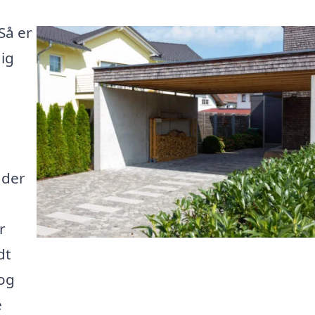
Så er
dig
 der
r
dt
 og
e