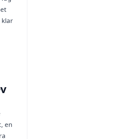
tet
 klar
ev
e
t, en
ra