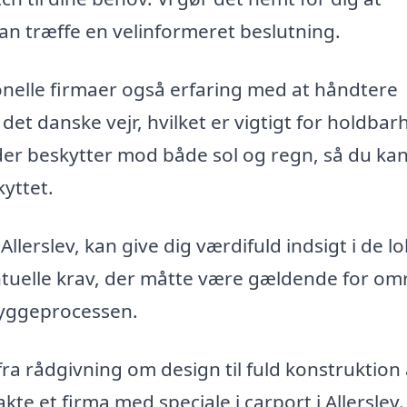
an træffe en velinformeret beslutning.
nelle firmaer også erfaring med at håndtere
l det danske vejr, hvilket er vigtigt for holdba
, der beskytter mod både sol og regn, så du ka
kyttet.
 Allerslev, kan give dig værdifuld indsigt i de l
ntuelle krav, der måtte være gældende for om
 byggeprocessen.
a rådgivning om design til fuld konstruktion 
te et firma med speciale i carport i Allerslev.