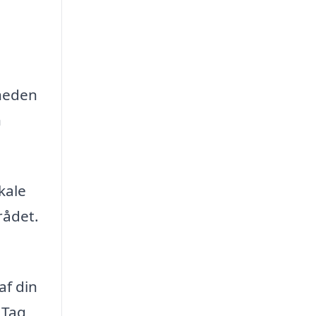
rheden
n
okale
rådet.
af din
 Tag