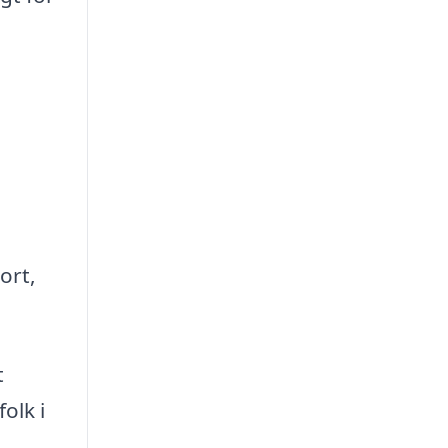
e
ort,
t
olk i