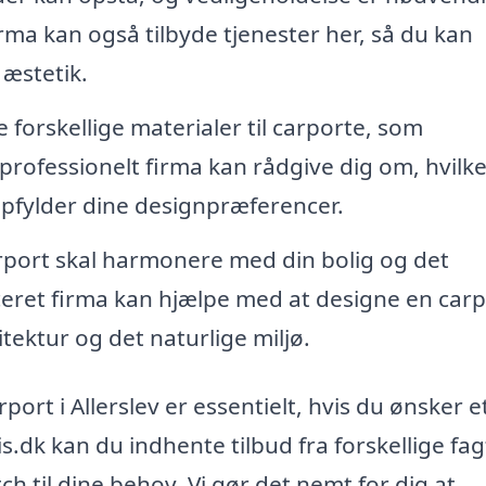
irma kan også tilbyde tjenester her, så du kan
 æstetik.
forskellige materialer til carporte, som
 professionelt firma kan rådgive dig om, hvilk
opfylder dine designpræferencer.
port skal harmonere med din bolig og det
ceret firma kan hjælpe med at designe en carp
tektur og det naturlige miljø.
port i Allerslev er essentielt, hvis du ønsker e
s.dk kan du indhente tilbud fra forskellige fagf
h til dine behov. Vi gør det nemt for dig at