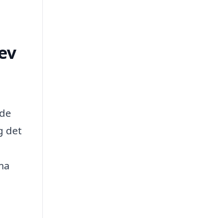
lev
jde
g det
rma
e