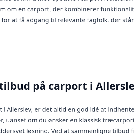
røm om en carport, der kombinerer funktionali
or at få adgang til relevante fagfolk, der står
tilbud på carport i Allersl
 i Allerslev, er det altid en god idé at indhent
der, uanset om du ønsker en klassisk træcarpor
dersyet løsning. Ved at sammenligne tilbud f