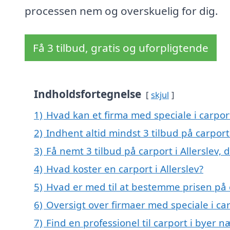
processen nem og overskuelig for dig.
Få 3 tilbud, gratis og uforpligtende
Indholdsfortegnelse
skjul
1)
Hvad kan et firma med speciale i carpor
2)
Indhent altid mindst 3 tilbud på carport 
3)
Få nemt 3 tilbud på carport i Allerslev,
4)
Hvad koster en carport i Allerslev?
5)
Hvad er med til at bestemme prisen på c
6)
Oversigt over firmaer med speciale i ca
7)
Find en professionel til carport i byer n