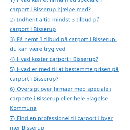
carport i Bisserup hjælpe med?
2)
Indhent altid mindst 3 tilbud på
carport i Bisserup
3)
Få nemt 3 tilbud på carport i Bisserup,
du kan være tryg ved
4)
Hvad koster carport i Bisserup?
5)
Hvad er med til at bestemme prisen på
carport i Bisserup?
6)
Oversigt over firmaer med speciale i
carporte i Bisserup eller hele Slagelse
Kommune
7)
Find en professionel til carport i byer
nær Bisserup