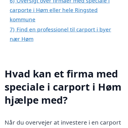
6)
Oversigt over firmaer med speciale i
carporte i Høm eller hele Ringsted
kommune
7)
Find en professionel til carport i byer
nær Høm
Hvad kan et firma med
speciale i carport i Høm
hjælpe med?
Når du overvejer at investere i en carport