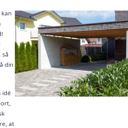
 kan
n
d!
t
, så
å din
 idé
ort,
sk
re, at