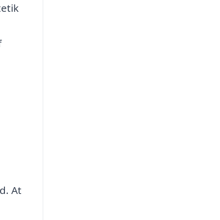
etik
f
d. At