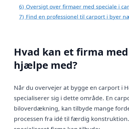
6)
Oversigt over firmaer med speciale i ca
7)
Find en professionel til carport i byer 
Hvad kan et firma med s
hjælpe med?
Når du overvejer at bygge en carport i Hol
specialiserer sig i dette område. En carpo
biloverdækning, kan tilbyde mange forde
processen fra idé til færdig konstruktion
specialiseret firma kan tilbyde: