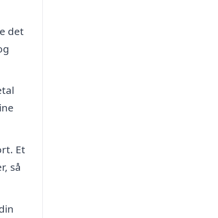
e det
og
tal
ine
rt. Et
r, så
din