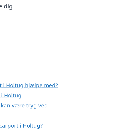
e dig
t i Holtug hjælpe med?
 i Holtug
u kan være tryg ved
carport i Holtug?