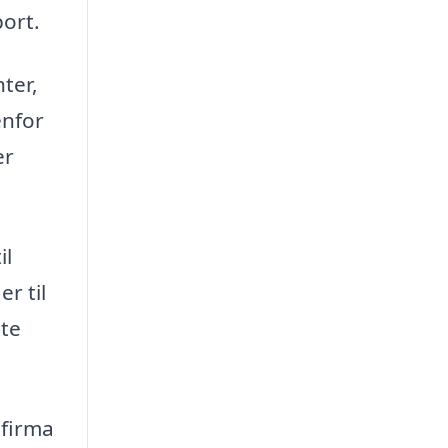
port.
nter,
enfor
er
il
r til
te
 firma