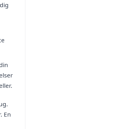
 dig
te
din
elser
ller.
ug.
. En