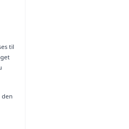
es til
gget
u
s den