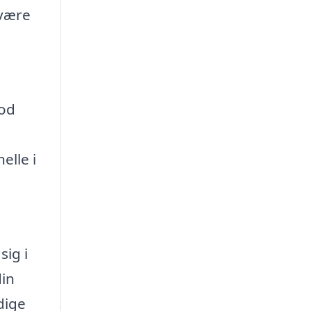
 være
god
elle i
sig i
din
dige