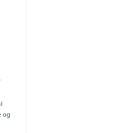
.
l
e og