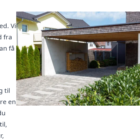
ed. Vi
 fra
an få
 til
ære en
du
il,
r,