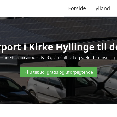
Forside
Jylland
port i Kirke Hyllinge til 
yllinge til din carport. Få 3 gratis tilbud og vælg den løsni
Få 3 tilbud, gratis og uforpligtende