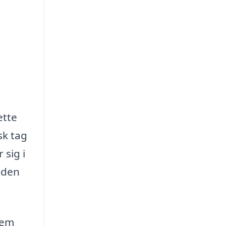
ette
sk tag
 sig i
r den
nem