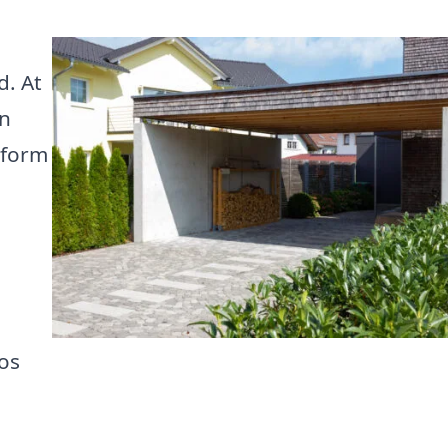
d. At
an
tform
 os