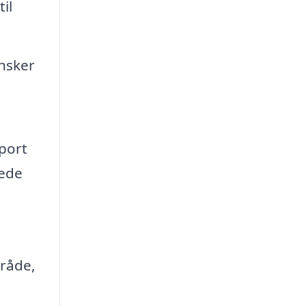
il
ønsker
port
rede
råde,
.