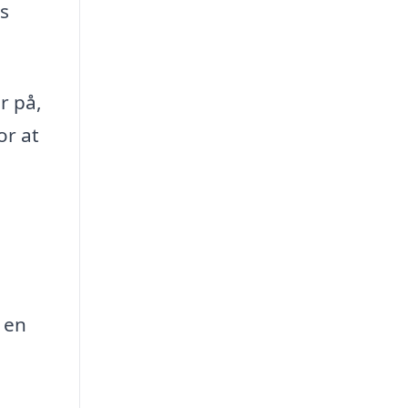
rs
r på,
or at
 en