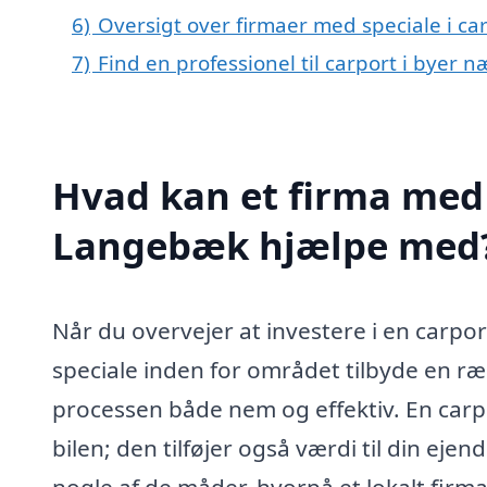
6)
Oversigt over firmaer med speciale i 
7)
Find en professionel til carport i byer
Hvad kan et firma med s
Langebæk hjælpe med
Når du overvejer at investere i en carpo
speciale inden for området tilbyde en ræ
processen både nem og effektiv. En carpor
bilen; den tilføjer også værdi til din ej
nogle af de måder, hvorpå et lokalt firma