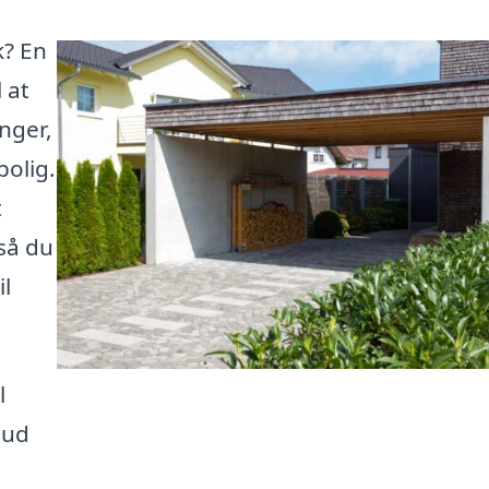
k? En
 at
nger,
bolig.
t
 så du
il
l
bud