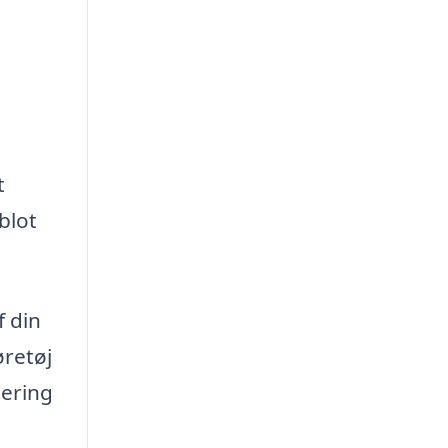
t
blot
f din
øretøj
sering