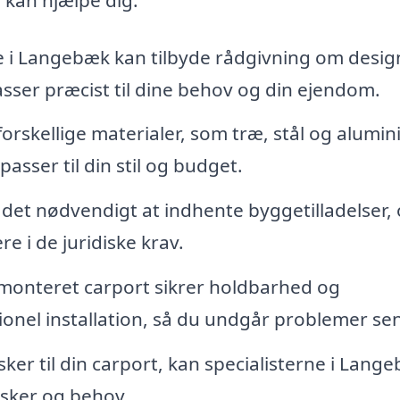
e i Langebæk kan tilbyde rådgivning om desig
passer præcist til dine behov og din ejendom.
orskellige materialer, som træ, stål og alumin
asser til din stil og budget.
 det nødvendigt at indhente byggetilladelser, 
e i de juridiske krav.
monteret carport sikrer holdbarhed og
sionel installation, så du undgår problemer se
ker til din carport, kan specialisterne i Lang
nsker og behov.