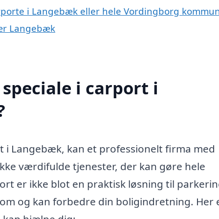
carporte i Langebæk eller hele Vordingborg kommu
 nær Langebæk
peciale i carport i
?
rt i Langebæk, kan et professionelt firma med
kke værdifulde tjenester, der kan gøre hele
t er ikke blot en praktisk løsning til parkerin
endom og kan forbedre din boligindretning. Her 
 kan hjælpe dig: