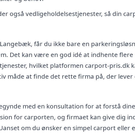
er også vedligeholdelsestjenester, så din car
i Langebæk, får du ikke bare en parkeringsløs
hjem. Det kan være en god idé at indhente flere
tjenester, hvilket platformen carport-pris.dk 
v måde at finde det rette firma på, der lever o
 begynde med en konsultation for at forstå din
sion for carporten, og firmaet kan give dig in
. Uanset om du ønsker en simpel carport eller 