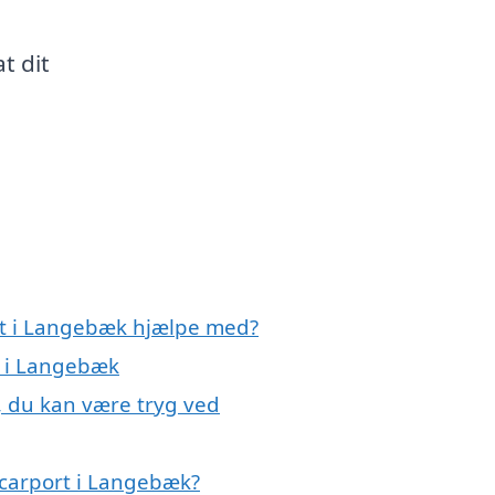
at dit
rt i Langebæk hjælpe med?
t i Langebæk
, du kan være tryg ved
 carport i Langebæk?