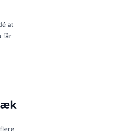
dé at
 får
bæk
flere