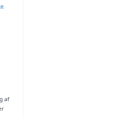
ne
g af
er