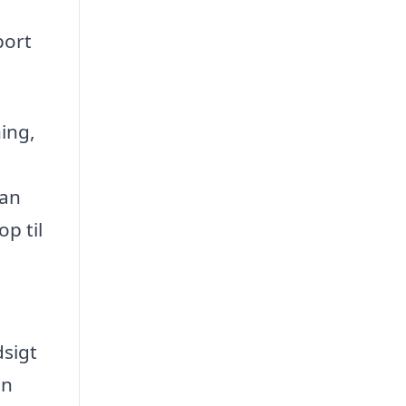
port
ning,
kan
p til
e
dsigt
en