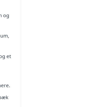
n og
ium,
og et
nere.
ebæk