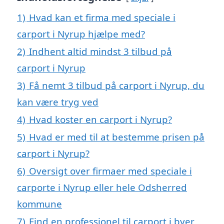
1)
Hvad kan et firma med speciale i
carport i Nyrup hjælpe med?
2)
Indhent altid mindst 3 tilbud på
carport i Nyrup
3)
Få nemt 3 tilbud på carport i Nyrup, du
kan være tryg ved
4)
Hvad koster en carport i Nyrup?
5)
Hvad er med til at bestemme prisen på
carport i Nyrup?
6)
Oversigt over firmaer med speciale i
carporte i Nyrup eller hele Odsherred
kommune
7)
Find en professionel til carport i byer