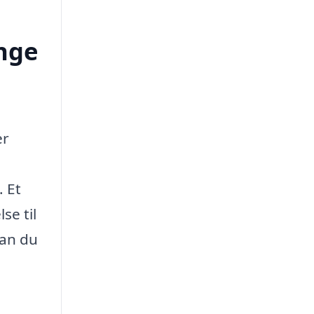
inge
er
. Et
se til
dan du