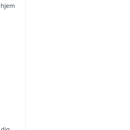
t hjem
 dig,