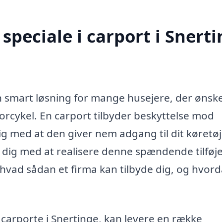
peciale i carport i Snert
 en smart løsning for mange husejere, der ønsk
torcykel. En carport tilbyder beskyttelse mod
g med at den giver nem adgang til dit køretøj
 dig med at realisere denne spændende tilføjel
 hvad sådan et firma kan tilbyde dig, og hvor
 carporte i Snertinge, kan levere en række