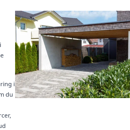
i
ne
ring i
om du
rcer,
bud