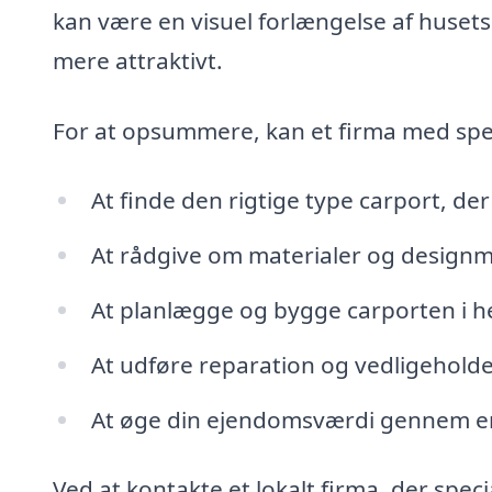
kan være en visuel forlængelse af husets
mere attraktivt.
For at opsummere, kan et firma med speci
At finde den rigtige type carport, de
At rådgive om materialer og designm
At planlægge og bygge carporten i he
At udføre reparation og vedligeholdel
At øge din ejendomsværdi gennem en æs
Ved at kontakte et lokalt firma, der specia