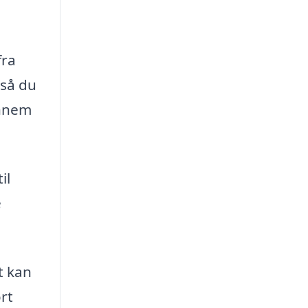
fra
 så du
ennem
il
e
t kan
rt