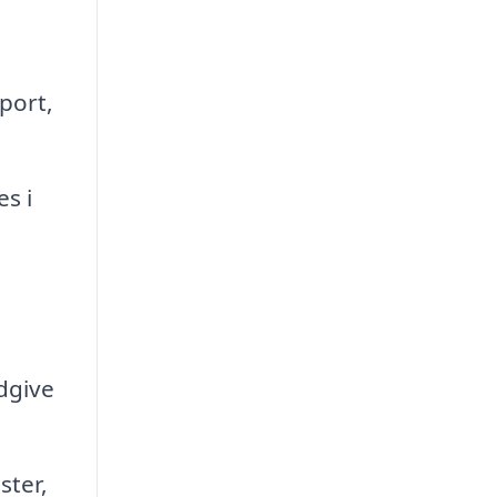
port,
s i
ådgive
ster,