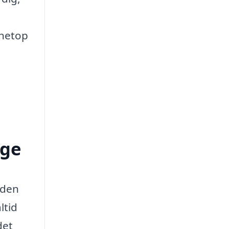
 netop
nge
 den
ltid
det