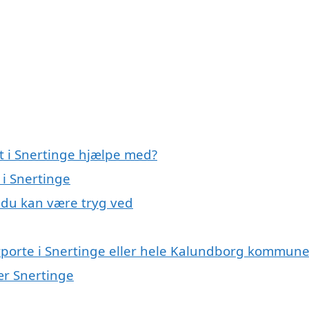
t i Snertinge hjælpe med?
 i Snertinge
, du kan være tryg ved
arporte i Snertinge eller hele Kalundborg kommun
nær Snertinge