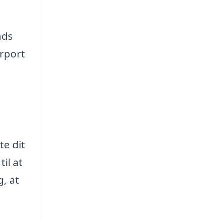
ads
arport
te dit
il at
g, at