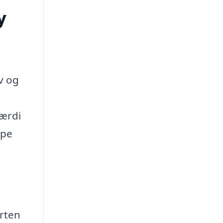
y
v og
værdi
lpe
orten