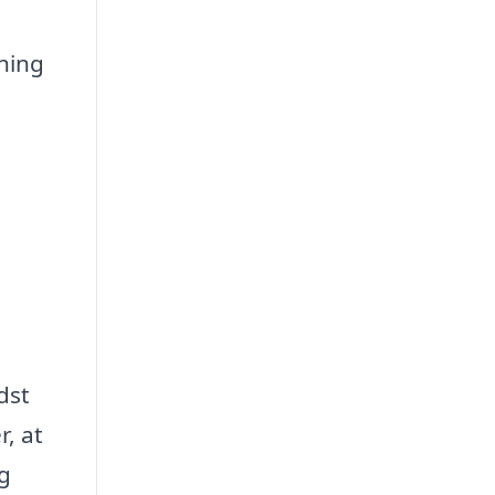
ning
dst
r, at
og