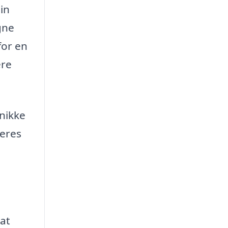
in
gne
for en
ere
unikke
deres
 at