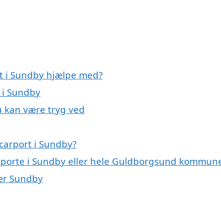
rt i Sundby hjælpe med?
t i Sundby
u kan være tryg ved
carport i Sundby?
carporte i Sundby eller hele Guldborgsund kommun
nær Sundby