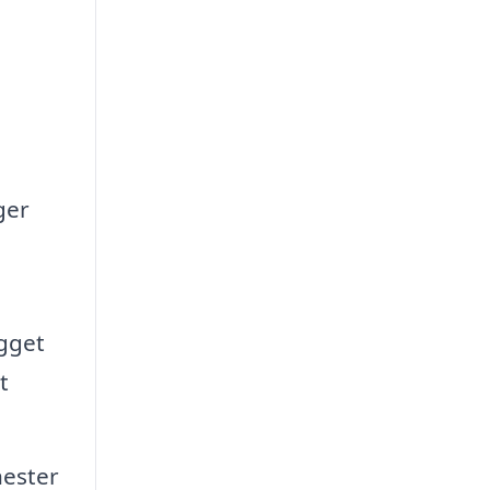
ger
ygget
t
nester