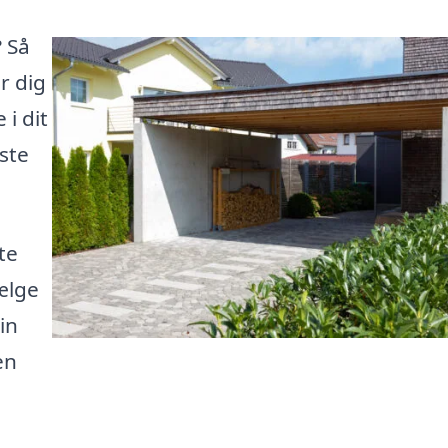
? Så
r dig
i dit
ste
te
vælge
in
en