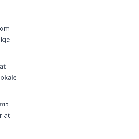
g om
lige
at
lokale
rma
r at