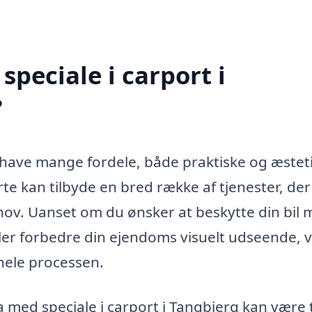
peciale i carport i
?
n have mange fordele, både praktiske og æstet
rte kan tilbyde en bred række af tjenester, der
behov. Uanset om du ønsker at beskytte din bil
ler forbedre din ejendoms visuelt udseende, vi
hele processen.
 med speciale i carport i Tangbjerg kan være t