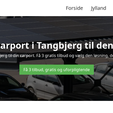
Forside
Jylland
arport i Tangbjerg til de
jerg til din carport. Få 3 gratis tilbud og vælg den løsning
Få 3 tilbud, gratis og uforpligtende