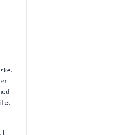
iske.
 er
 mod
l et
il