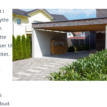
 i
ytte
n
tte
er til
itet.
t
s
lbud