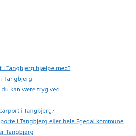
rt i Tangbjerg hjælpe med?
 i Tangbjerg
, du kan være tryg ved
carport i Tangbjerg?
arporte i Tangbjerg eller hele Egedal kommune
nær Tangbjerg