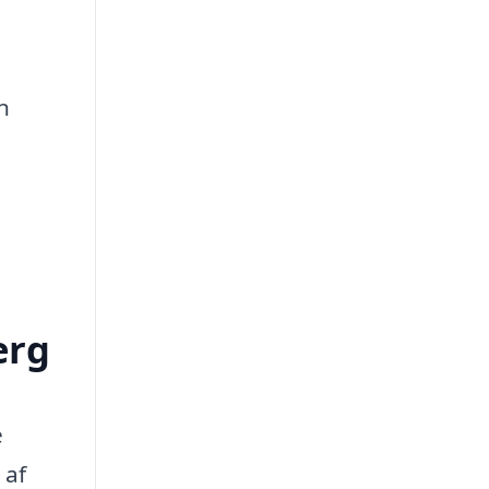
n
erg
e
 af