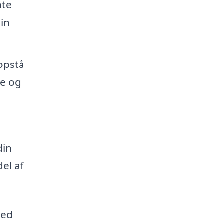
nte
din
opstå
ce og
din
el af
med