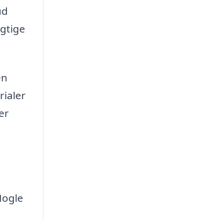
ud
gtige
en
rialer
er
Nogle