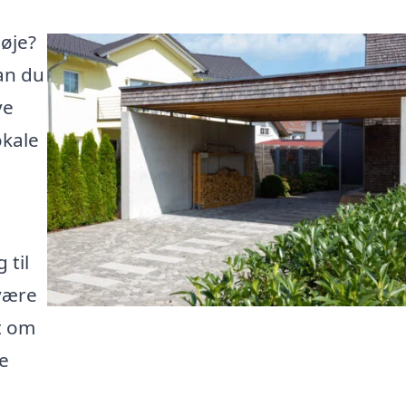
nøje?
kan du
ye
okale
 til
 være
t om
e