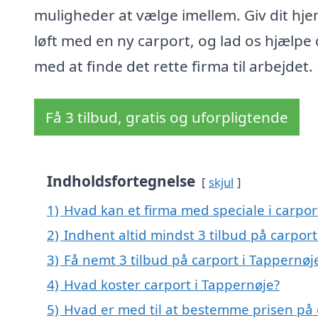
muligheder at vælge imellem. Giv dit hje
løft med en ny carport, og lad os hjælpe 
med at finde det rette firma til arbejdet.
Få 3 tilbud, gratis og uforpligtende
Indholdsfortegnelse
skjul
1)
Hvad kan et firma med speciale i carpo
2)
Indhent altid mindst 3 tilbud på carport
3)
Få nemt 3 tilbud på carport i Tappernøj
4)
Hvad koster carport i Tappernøje?
5)
Hvad er med til at bestemme prisen på 