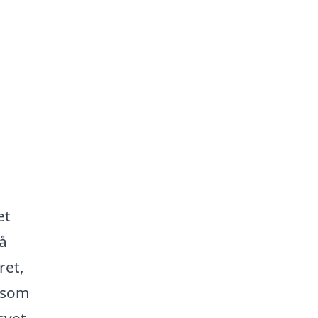
et
så
ret,
, som
syet