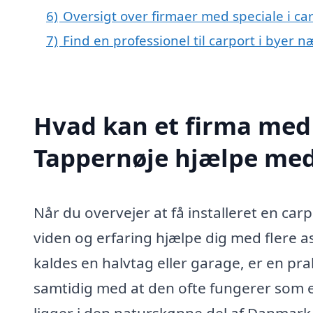
6)
Oversigt over firmaer med speciale i c
7)
Find en professionel til carport i byer 
Hvad kan et firma med s
Tappernøje hjælpe me
Når du overvejer at få installeret en car
viden og erfaring hjælpe dig med flere a
kaldes en halvtag eller garage, er en prak
samtidig med at den ofte fungerer som en 
ligger i den naturskønne del af Danmark