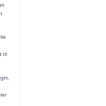
et
at
lle
 til
ager,
ler