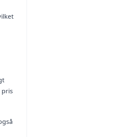
ilket
gt
 pris
 også