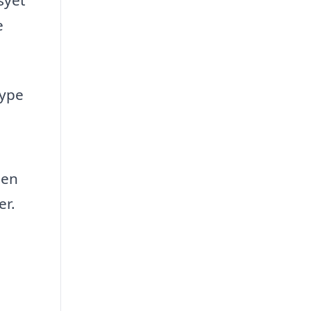
e
type
 en
er.