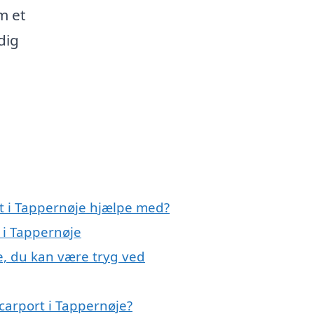
m et
dig
rt i Tappernøje hjælpe med?
 i Tappernøje
e, du kan være tryg ved
carport i Tappernøje?