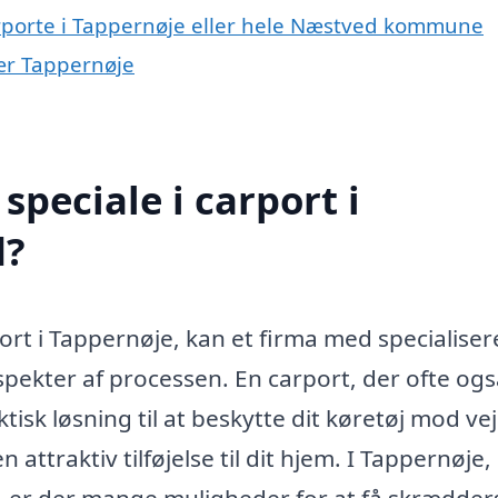
arporte i Tappernøje eller hele Næstved kommune
nær Tappernøje
peciale i carport i
d?
port i Tappernøje, kan et firma med specialiser
spekter af processen. En carport, der ofte og
tisk løsning til at beskytte dit køretøj mod vej
attraktiv tilføjelse til dit hjem. I Tappernøje
, er der mange muligheder for at få skrædder