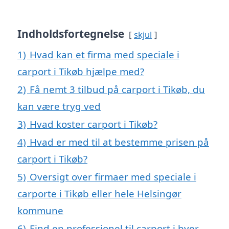
Indholdsfortegnelse
skjul
1)
Hvad kan et firma med speciale i
carport i Tikøb hjælpe med?
2)
Få nemt 3 tilbud på carport i Tikøb, du
kan være tryg ved
3)
Hvad koster carport i Tikøb?
4)
Hvad er med til at bestemme prisen på
carport i Tikøb?
5)
Oversigt over firmaer med speciale i
carporte i Tikøb eller hele Helsingør
kommune
6)
Find en professionel til carport i byer