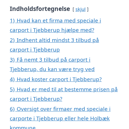
Indholdsfortegnelse
skjul
1)
Hvad kan et firma med speciale i
carport i Tjebberup hjælpe med?
2)
Indhent altid mindst 3 tilbud på
carport i Tjebberup
3)
Få nemt 3 tilbud på carport i
Tjebberup, du kan være tryg ved
4)
Hvad koster carport i Tjebberup?
5)
Hvad er med til at bestemme prisen på
carport i Tjebberup?
6)
Oversigt over firmaer med speciale i
carporte i Tjebberup eller hele Holbæk
kommune