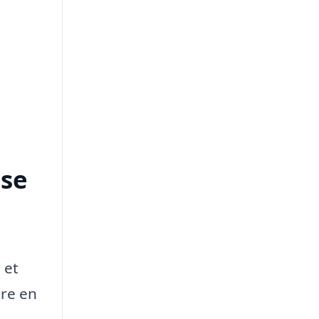
øse
 et
are en