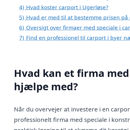
4)
Hvad koster carport i Ugerløse?
5)
Hvad er med til at bestemme prisen på 
6)
Oversigt over firmaer med speciale i c
7)
Find en professionel til carport i byer 
Hvad kan et firma med s
hjælpe med?
Når du overvejer at investere i en carpor
professionelt firma med speciale i konst
praktisk løsning til at skærme dit køretøj 