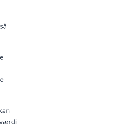
,
gså
de
re
 kan
 værdi