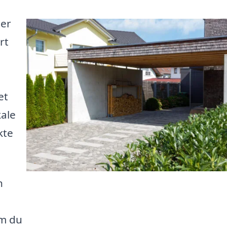
der
rt
et
kale
kte
n
om du