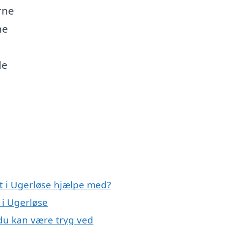
rne
ne
de
rt i Ugerløse hjælpe med?
 i Ugerløse
 du kan være tryg ved