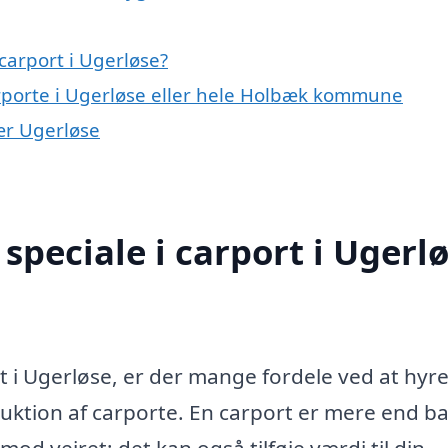
carport i Ugerløse?
arporte i Ugerløse eller hele Holbæk kommune
nær Ugerløse
peciale i carport i Ugerl
t i Ugerløse, er der mange fordele ved at hyre
ruktion af carporte. En carport er mere end b
mod vejret; det kan også tilføje værdi til din