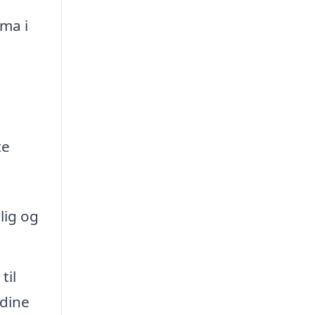
ma i
te
lig og
til
 dine