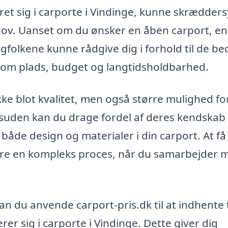
eret sig i carporte i Vindinge, kunne skrædders
ehov. Uanset om du ønsker en åben carport, en
agfolkene kunne rådgive dig i forhold til de be
r som plads, budget og langtidsholdbarhed.
ikke blot kvalitet, men også større mulighed f
uden kan du drage fordel af deres kendskab t
åde design og materialer i din carport. At få
være en kompleks proces, når du samarbejder 
n du anvende carport-pris.dk til at indhente 
serer sig i carporte i Vindinge. Dette giver dig