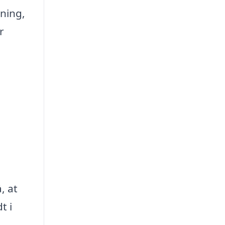
sning,
r
, at
t i