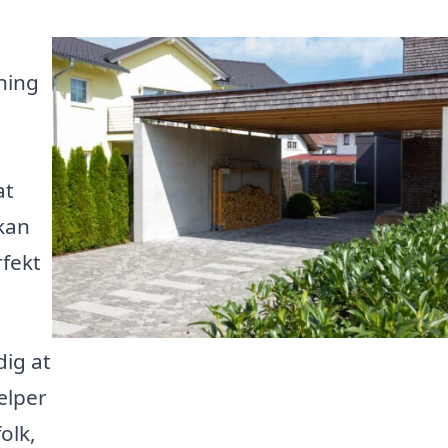
ning
at
 kan
rfekt
dig at
jælper
olk,