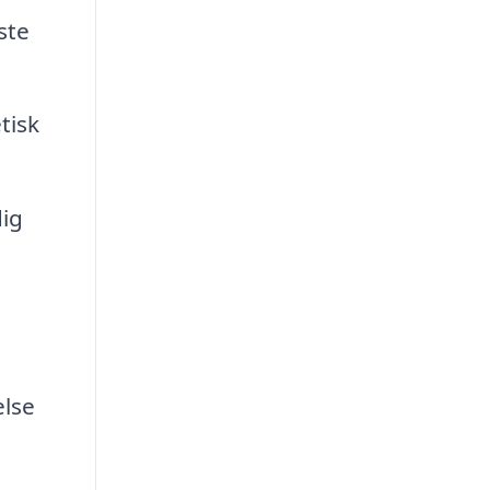
ste
tisk
dig
else