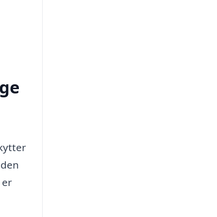
nge
kytter
inden
 er