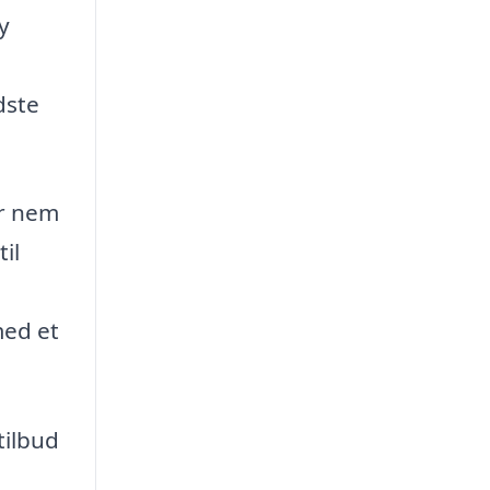
y
dste
or nem
il
med et
tilbud