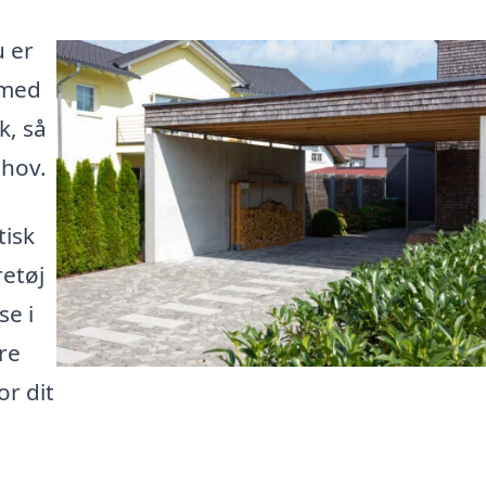
u er
 med
k, så
ehov.
tisk
retøj
se i
re
or dit