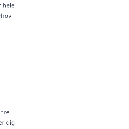
r hele
ehov
 tre
er dig