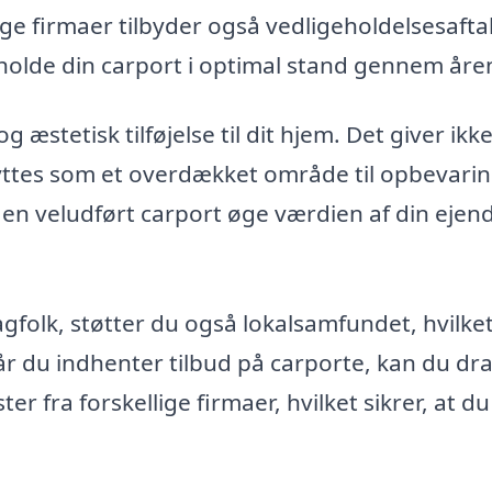
e firmaer tilbyder også vedligeholdelsesafta
 holde din carport i optimal stand gennem åre
 æstetisk tilføjelse til dit hjem. Det giver ikke
nyttes som et overdækket område til opbevarin
 en veludført carport øge værdien af din eje
fagfolk, støtter du også lokalsamfundet, hvilke
r du indhenter tilbud på carporte, kan du dr
r fra forskellige firmaer, hvilket sikrer, at du