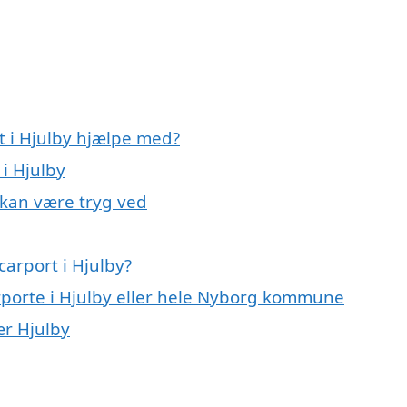
t i Hjulby hjælpe med?
 i Hjulby
u kan være tryg ved
arport i Hjulby?
arporte i Hjulby eller hele Nyborg kommune
ær Hjulby