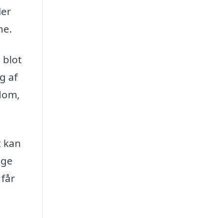
ler
ne.
 blot
g af
ndom,
t kan
age
 får