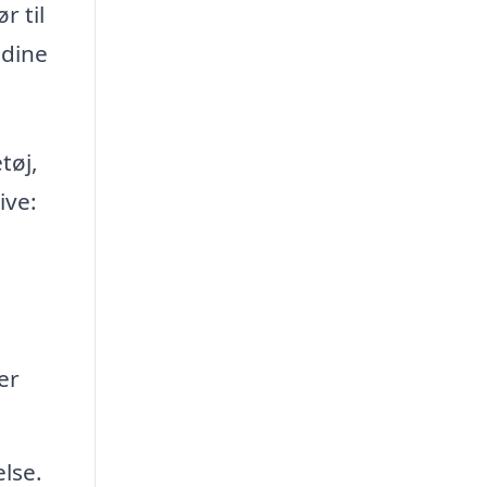
r til
 dine
tøj,
ive:
er
lse.