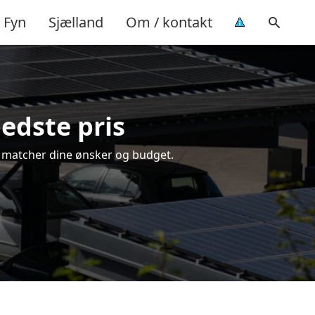
Fyn
Sjælland
Om / kontakt
bedste pris
der matcher dine ønsker og budget.