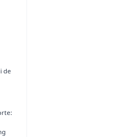
i de
rte:
ng