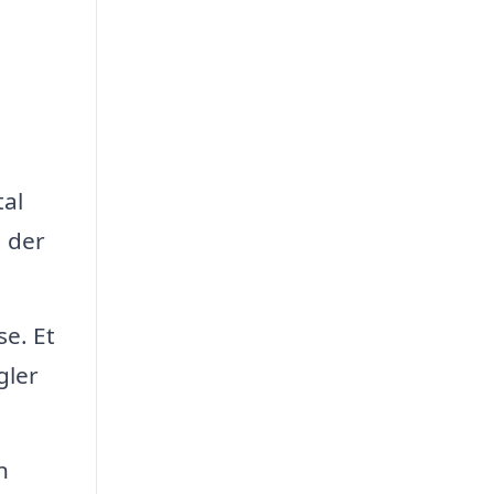
al
, der
se. Et
gler
n