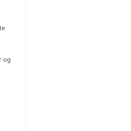
te
n
r og