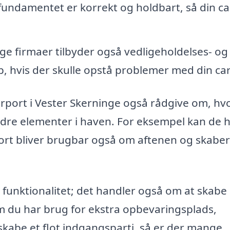
t fundamentet er korrekt og holdbart, så din c
e firmaer tilbyder også vedligeholdelses- og
p, hvis der skulle opstå problemer med din ca
arport i Vester Skerninge også rådgive om, h
dre elementer i haven. For eksempel kan de 
ort bliver brugbar også om aftenen og skaber
 funktionalitet; det handler også om at skabe
t om du har brug for ekstra opbevaringsplads,
t skabe et flot indgangsparti, så er der mange