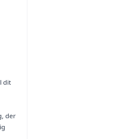
 dit
g, der
ig