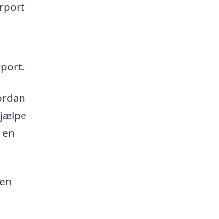
arport
rport.
vordan
hjælpe
 en
 en