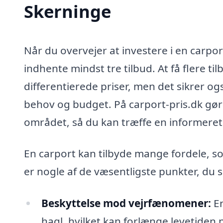
Skerninge
Når du overvejer at investere i en carpor
indhente mindst tre tilbud. At få flere ti
differentierede priser, men det sikrer og
behov og budget. På carport-pris.dk gør v
området, så du kan træffe en informeret
En carport kan tilbyde mange fordele, s
er nogle af de væsentligste punkter, du s
Beskyttelse mod vejrfænomener:
En
hagl, hvilket kan forlænge levetiden p