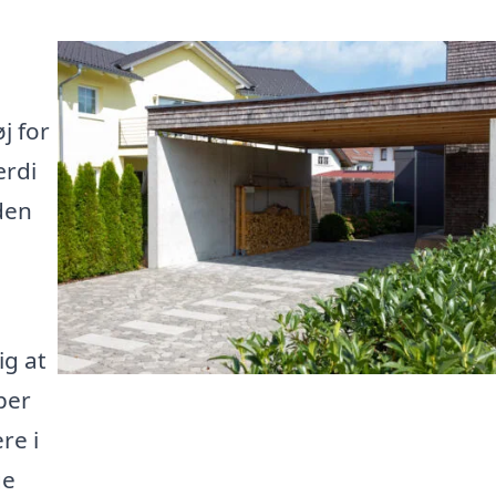
j for
ærdi
den
ig at
lper
re i
ge