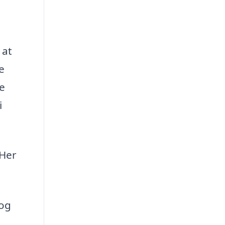
 at
e
ne
i
 Her
 og