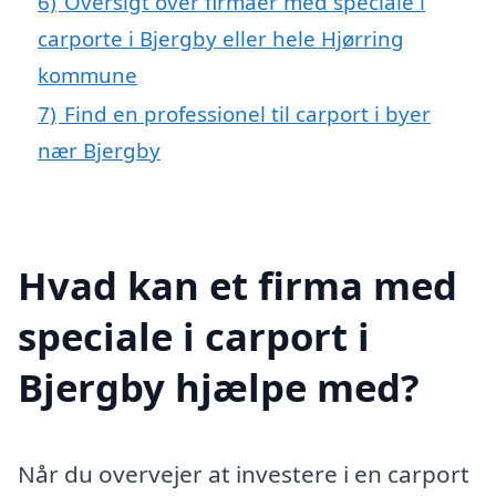
6)
Oversigt over firmaer med speciale i
carporte i Bjergby eller hele Hjørring
kommune
7)
Find en professionel til carport i byer
nær Bjergby
Hvad kan et firma med
speciale i carport i
Bjergby hjælpe med?
Når du overvejer at investere i en carport