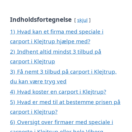
Indholdsfortegnelse
skjul
1)
Hvad kan et firma med speciale i
carport i Klejtrup hjælpe med?
2)
Indhent altid mindst 3 tilbud på
carport i Klejtrup
3)
Få nemt 3 tilbud på carport i Klejtrup,
du kan være tryg ved
4)
Hvad koster en carport i Klejtrup?
5)
Hvad er med til at bestemme prisen på
carport i Klejtrup?
6)
Oversigt over firmaer med speciale i
carporte i Klejtrup eller hele Viborg