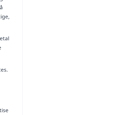
lå
tige,
etal
e
ces.
d
tise