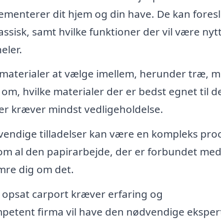
ementerer dit hjem og din have. De kan fores
klassisk, samt hvilke funktioner der vil være nyt
eler.
 materialer at vælge imellem, herunder træ, m
om, hvilke materialer der er bedst egnet til d
 der kræver mindst vedligeholdelse.
vendige tilladelser kan være en kompleks pro
 om al den papirarbejde, der er forbundet me
ymre dig om det.
 opsat carport kræver erfaring og
etent firma vil have den nødvendige eksper