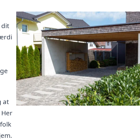
 dit
ærdi
lge
g at
 Her
folk
hjem.