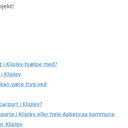
ojekt!
t i Kliplev hjælpe med?
i Kliplev
u kan være tryg ved
arport i Kliplev?
rporte i Kliplev eller hele Aabenraa kommune
ær Kliplev