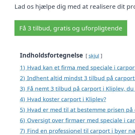
Lad os hjælpe dig med at realisere dit pr
Få 3 tilbud, gratis og uforpligtende
Indholdsfortegnelse
skjul
1)
Hvad kan et firma med speciale i carpor
2)
Indhent altid mindst 3 tilbud på carport 
3)
Få nemt 3 tilbud på carport i Kliplev, d
4)
Hvad koster carport i Kliplev?
5)
Hvad er med til at bestemme prisen på c
6)
Oversigt over firmaer med speciale i ca
7)
Find en professionel til carport i byer n