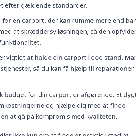
gget efter gældende standarder.
 for en carport, der kan rumme mere end bar
e med at skræddersy løsningen, så den opfylder
unktionalitet.
r vigtigt at holde din carport i god stand. M
tjenester, så du kan få hjælp til reparationer 
sk budget for din carport er afgørende. Et dyg
omkostningerne og hjælpe dig med at finde
 uden at gå på kompromis med kvaliteten.
dler ikke kun om at finde et praktisk sted at