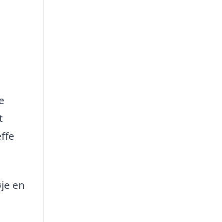
e
t
ffe
øje en