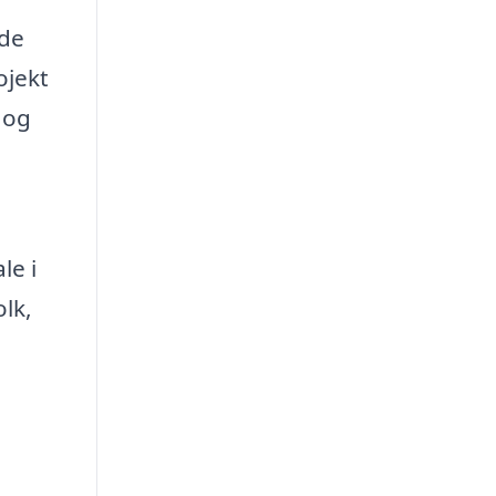
ede
ojekt
 og
le i
olk,