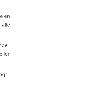
e en
 alle
ange
eller
tigt