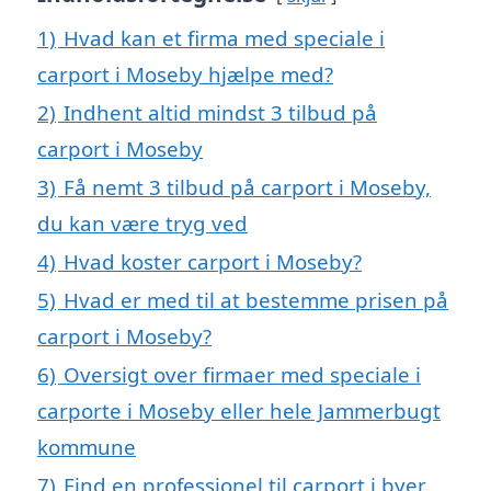
1)
Hvad kan et firma med speciale i
carport i Moseby hjælpe med?
2)
Indhent altid mindst 3 tilbud på
carport i Moseby
3)
Få nemt 3 tilbud på carport i Moseby,
du kan være tryg ved
4)
Hvad koster carport i Moseby?
5)
Hvad er med til at bestemme prisen på
carport i Moseby?
6)
Oversigt over firmaer med speciale i
carporte i Moseby eller hele Jammerbugt
kommune
7)
Find en professionel til carport i byer