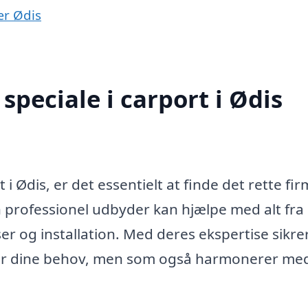
ær Ødis
peciale i carport i Ødis
i Ødis, er det essentielt at finde det rette fir
 professionel udbyder kan hjælpe med alt fra
ser og installation. Med deres ekspertise sikre
ylder dine behov, men som også harmonerer me