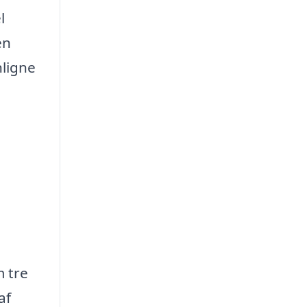
l
en
nligne
m tre
af