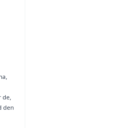
ma,
r de,
d den