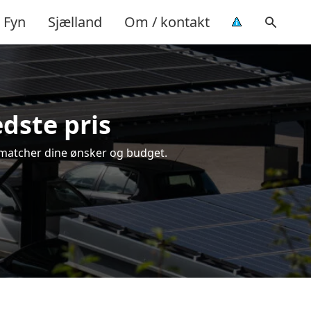
Fyn
Sjælland
Om / kontakt
edste pris
er matcher dine ønsker og budget.