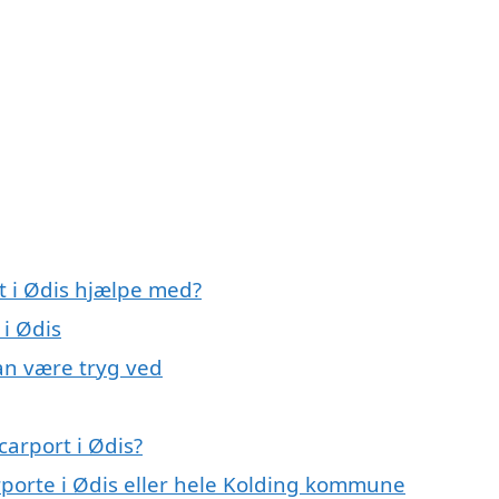
t i Ødis hjælpe med?
 i Ødis
kan være tryg ved
arport i Ødis?
rporte i Ødis eller hele Kolding kommune