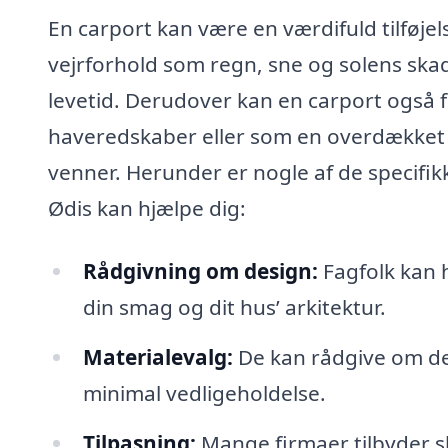
En carport kan være en værdifuld tilføjel
vejrforhold som regn, sne og solens skade
levetid. Derudover kan en carport også f
haveredskaber eller som en overdækket t
venner. Herunder er nogle af de specifik
Ødis kan hjælpe dig:
Rådgivning om design:
Fagfolk kan h
din smag og dit hus’ arkitektur.
Materialevalg:
De kan rådgive om de 
minimal vedligeholdelse.
Tilpasning:
Mange firmaer tilbyder s