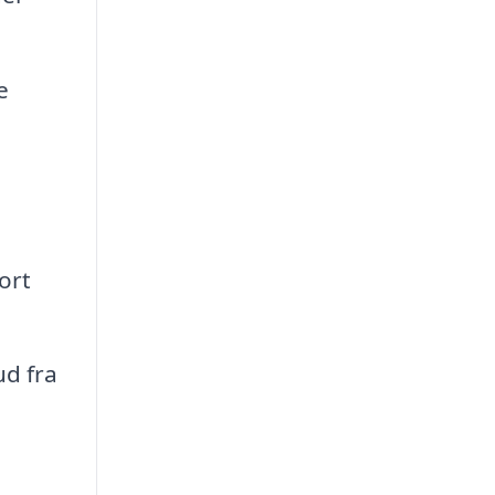
e
ort
d fra