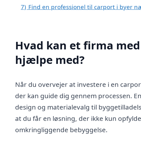
7)
Find en professionel til carport i byer n
Hvad kan et firma med s
hjælpe med?
Når du overvejer at investere i en carport 
der kan guide dig gennem processen. En
design og materialevalg til byggetilladel
at du får en løsning, der ikke kun opf
omkringliggende bebyggelse.