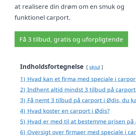
at realisere din drøm om en smuk og
funktionel carport.
Få 3 tilbud, gratis og uforpligtende
Indholdsfortegnelse
skjul
1)
Hvad kan et firma med speciale i carpor
2)
Indhent altid mindst 3 tilbud på carport
3)
Få nemt 3 tilbud på carport i Ødis, du 
4)
Hvad koster en carport i Ødis?
5)
Hvad er med til at bestemme prisen på c
6)
Oversigt over firmaer med speciale i ca