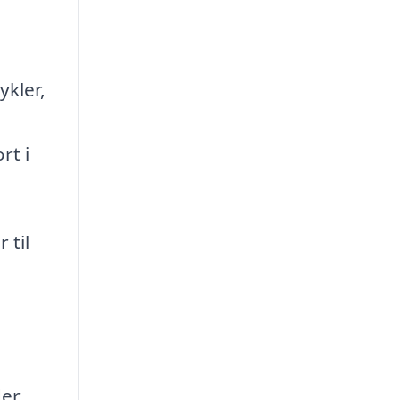
ykler,
rt i
 til
der