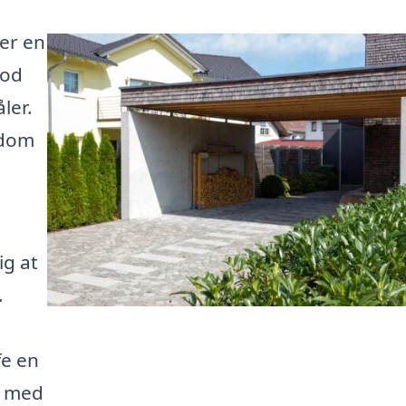
 er en
mod
ler.
ndom
ig at
.
e
fe en
g med