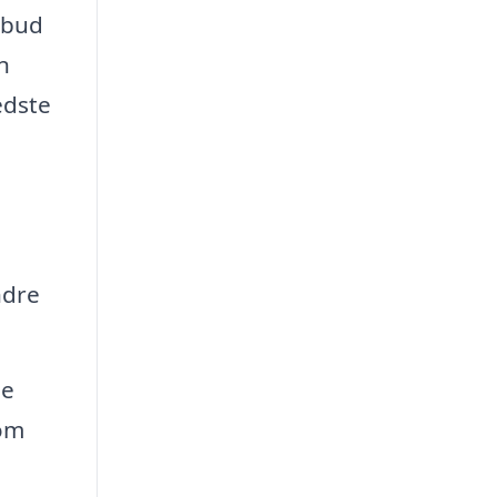
ilbud
n
edste
ndre
de
som