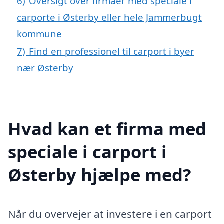
6)
Oversigt over firmaer med speciale i
carporte i Østerby eller hele Jammerbugt
kommune
7)
Find en professionel til carport i byer
nær Østerby
Hvad kan et firma med
speciale i carport i
Østerby hjælpe med?
Når du overvejer at investere i en carport