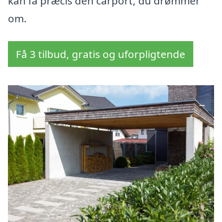
kan få præcis den carport, du drømmer
om.
Få 3 tilbud, gratis og uforpligtende