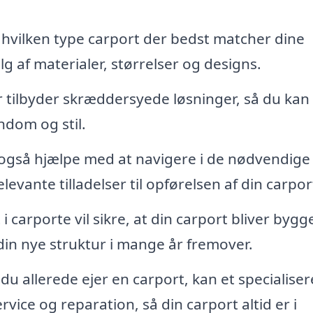
, hvilken type carport der bedst matcher dine
g af materialer, størrelser og designs.
tilbyder skræddersyede løsninger, så du kan 
endom og stil.
også hjælpe med at navigere i de nødvendige
evante tilladelser til opførelsen af din carpor
i carporte vil sikre, at din carport bliver bygg
din nye struktur i mange år fremover.
du allerede ejer en carport, kan et specialiser
vice og reparation, så din carport altid er i