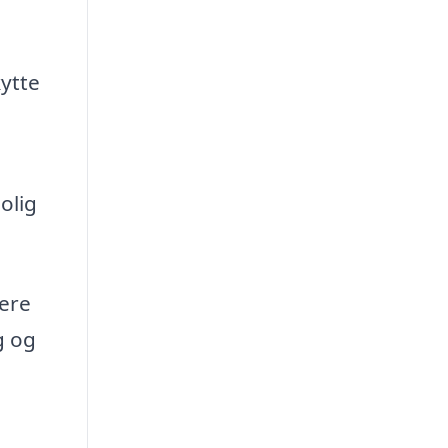
ytte
olig
sere
g og