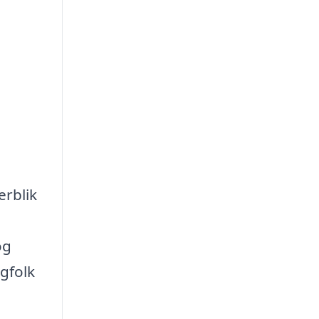
erblik
og
agfolk