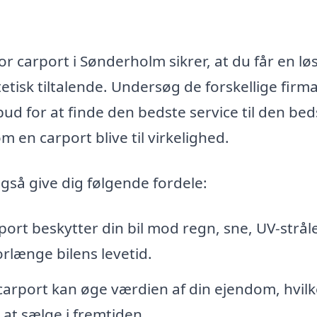
r carport i Sønderholm sikrer, at du får en lø
etisk tiltalende. Undersøg de forskellige firma
ud for at finde den bedste service til den bed
 en carport blive til virkelighed.
så give dig følgende fordele:
ort beskytter din bil mod regn, sne, UV-strål
orlænge bilens levetid.
arport kan øge værdien af din ejendom, hvilk
 at sælge i fremtiden.