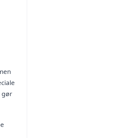
 men
eciale
r gør
de