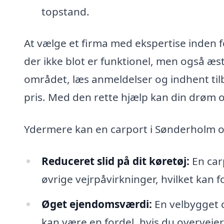
topstand.
At vælge et firma med ekspertise inden fo
der ikke blot er funktionel, men også æst
området, læs anmeldelser og indhent tilb
pris. Med den rette hjælp kan din drøm om
Ydermere kan en carport i Sønderholm og
Reduceret slid på dit køretøj:
En carp
øvrige vejrpåvirkninger, hvilket kan f
Øget ejendomsværdi:
En velbygget c
kan være en fordel, hvis du overvejer