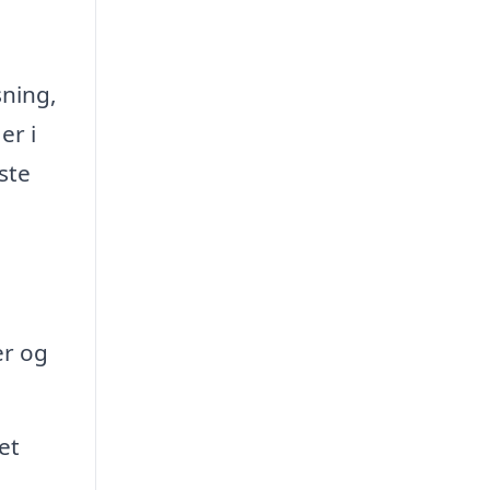
sning,
er i
ste
er og
et