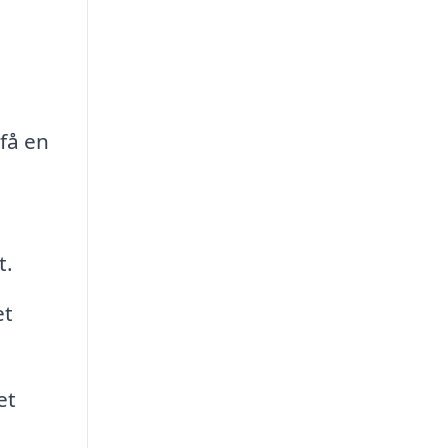
få en
t.
et
et