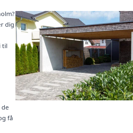
holm?
er dig
til
e
i de
og få