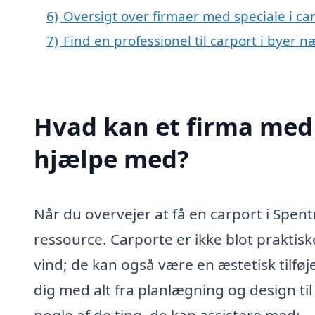
6)
Oversigt over firmaer med speciale i c
7)
Find en professionel til carport i byer 
Hvad kan et firma med 
hjælpe med?
Når du overvejer at få en carport i Spen
ressource. Carporte er ikke blot praktiske
vind; de kan også være en æstetisk tilføjel
dig med alt fra planlægning og design til
nogle af de ting, de kan assistere med: