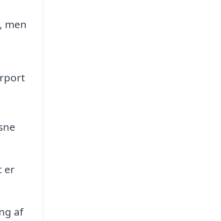
g, men
arport
sne
 er
ng af