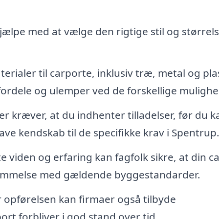
ælpe med at vælge den rigtige stil og størrels
ialer til carporte, inklusiv træ, metal og plas
fordele og ulemper ved de forskellige mulighe
kræver, at du indhenter tilladelser, før du k
have kendskab til de specifikke krav i Spentrup
 viden og erfaring kan fagfolk sikre, at din c
stemmelse med gældende byggestandarder.
 opførelsen kan firmaer også tilbyde
ort forbliver i god stand over tid.