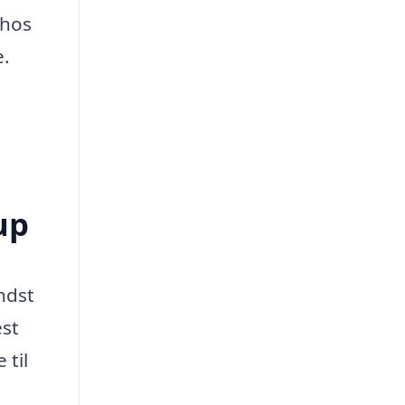
 hos
e.
up
ndst
est
 til