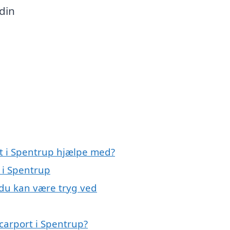
din
rt i Spentrup hjælpe med?
 i Spentrup
 du kan være tryg ved
carport i Spentrup?