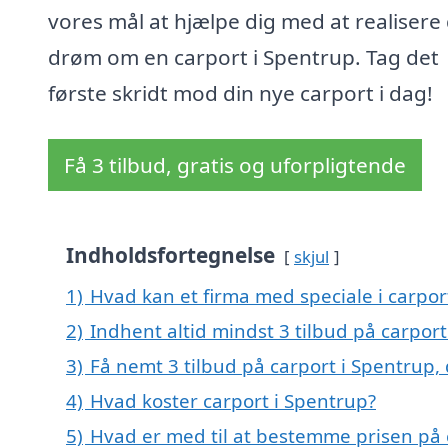
vores mål at hjælpe dig med at realisere 
drøm om en carport i Spentrup. Tag det
første skridt mod din nye carport i dag!
Få 3 tilbud, gratis og uforpligtende
Indholdsfortegnelse
skjul
1)
Hvad kan et firma med speciale i carpo
2)
Indhent altid mindst 3 tilbud på carport
3)
Få nemt 3 tilbud på carport i Spentrup,
4)
Hvad koster carport i Spentrup?
5)
Hvad er med til at bestemme prisen på 