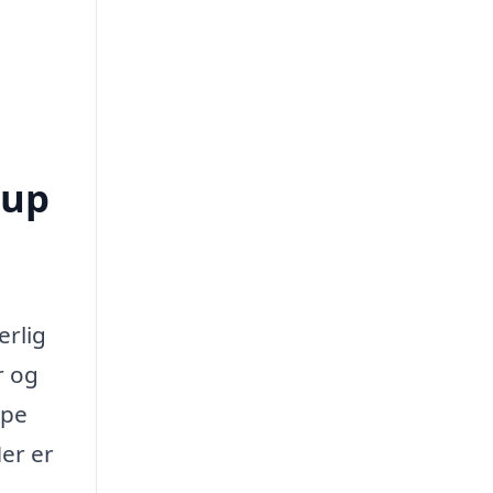
rup
erlig
r og
lpe
Her er