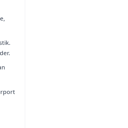
e,
tik.
der.
an
.
arport