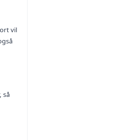
rt vil
 også
, så