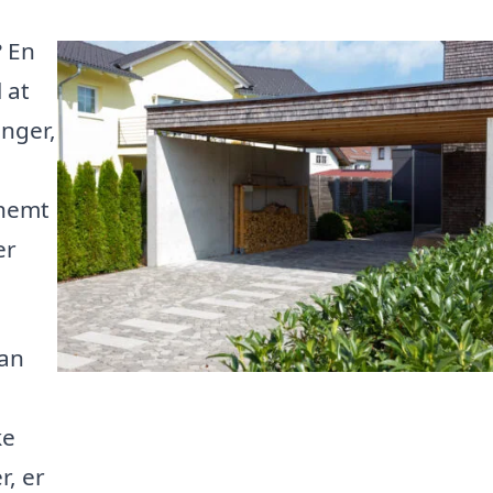
? En
 at
inger,
 nemt
er
kan
ke
, er