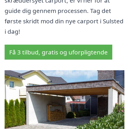
skræddersyet carport, er vi her for at
guide dig gennem processen. Tag det
første skridt mod din nye carport i Sulsted
i dag!
Få 3 tilbud, gratis og uforpligtende