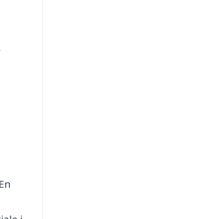
e
 En
ale i