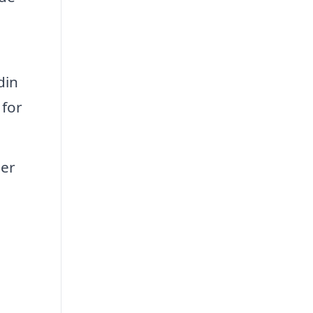
din
 for
ler