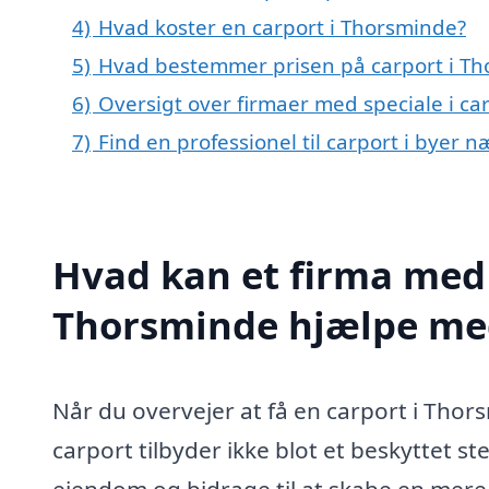
4)
Hvad koster en carport i Thorsminde?
5)
Hvad bestemmer prisen på carport i T
6)
Oversigt over firmaer med speciale i c
7)
Find en professionel til carport i byer
Hvad kan et firma med s
Thorsminde hjælpe me
Når du overvejer at få en carport i Thors
carport tilbyder ikke blot et beskyttet sted
ejendom og bidrage til at skabe en mere 