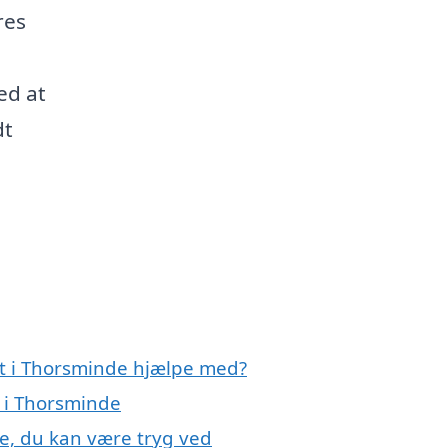
res
ed at
dt
rt i Thorsminde hjælpe med?
t i Thorsminde
de, du kan være tryg ved