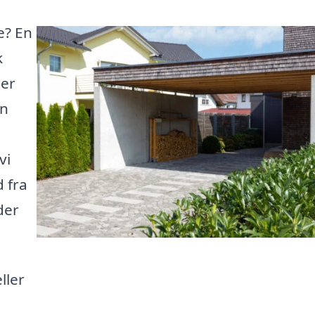
e? En
k
ter
en
vi
d fra
der
ller