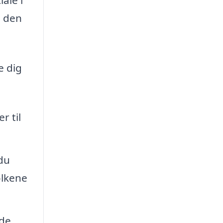
e den
e dig
r til
du
olkene
 de