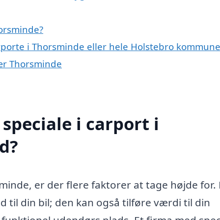
horsminde?
arporte i Thorsminde eller hele Holstebro kommun
 nær Thorsminde
peciale i carport i
d?
minde, er der flere faktorer at tage højde for.
 til din bil; den kan også tilføre værdi til din
funktionel udendørs plads. Et firma med speci