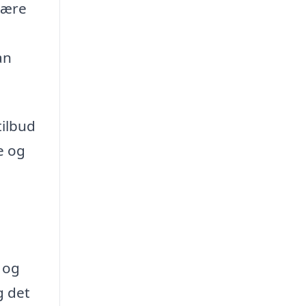
være
an
tilbud
e og
 og
g det