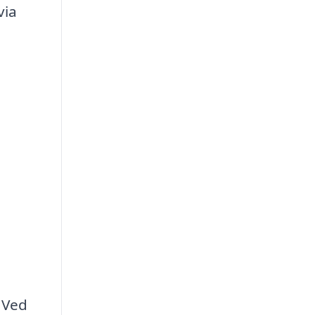
via
. Ved