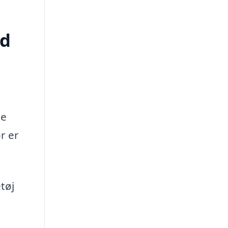
ed
te
r er
tøj