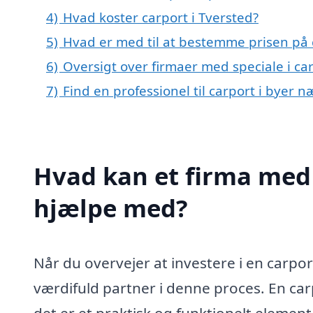
4)
Hvad koster carport i Tversted?
5)
Hvad er med til at bestemme prisen på c
6)
Oversigt over firmaer med speciale i ca
7)
Find en professionel til carport i byer 
Hvad kan et firma med s
hjælpe med?
Når du overvejer at investere i en carpor
værdifuld partner i denne proces. En car
det er et praktisk og funktionelt element,