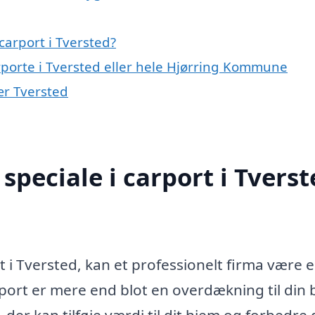
arport i Tversted?
rporte i Tversted eller hele Hjørring Kommune
nær Tversted
peciale i carport i Tverst
t i Tversted, kan et professionelt firma være 
port er mere end blot en overdækning til din b
 der kan tilføje værdi til dit hjem og forbedre 