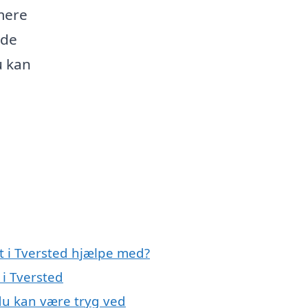
 mere
ide
u kan
t i Tversted hjælpe med?
 i Tversted
 du kan være tryg ved