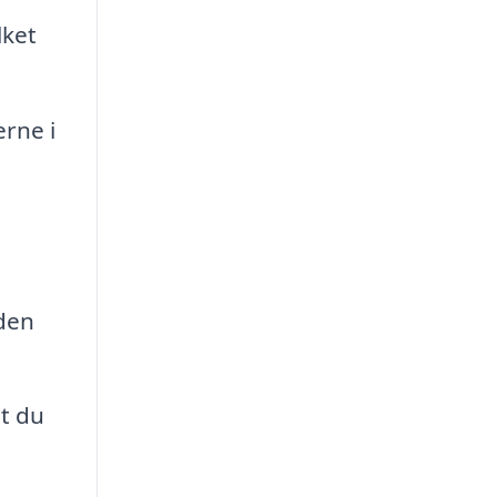
lket
rne i
nden
at du