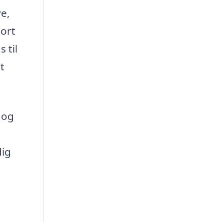
e,
port
 til
t
 og
dig