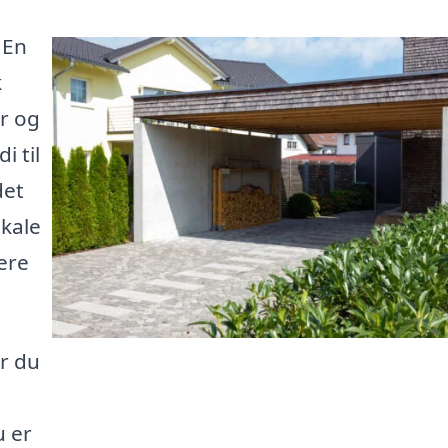
 En
k
jr og
i til
det
okale
ere
or du
u er