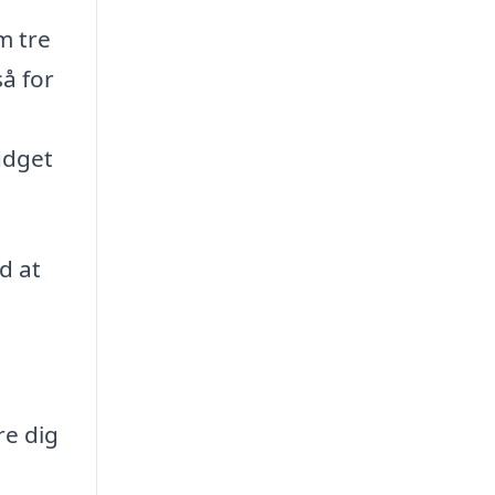
m tre
så for
udget
d at
re dig