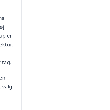
ma
øj
rup er
ektur.
 tag.
den
t valg