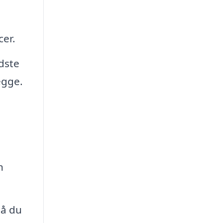
cer.
dste
egge.
n
så du