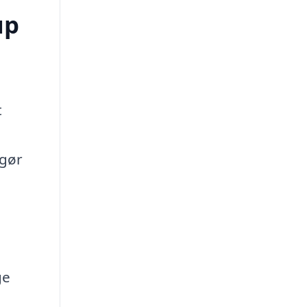
up
t
 gør
ge