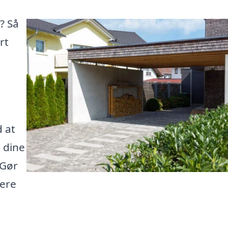
? Så
rt
d at
e dine
 Gør
dere