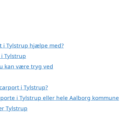
t i Tylstrup hjælpe med?
i Tylstrup
du kan være tryg ved
arport i Tylstrup?
rporte i Tylstrup eller hele Aalborg kommune
ær Tylstrup