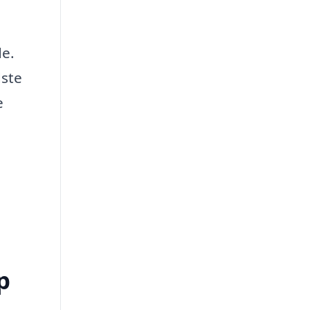
de.
dste
e
p