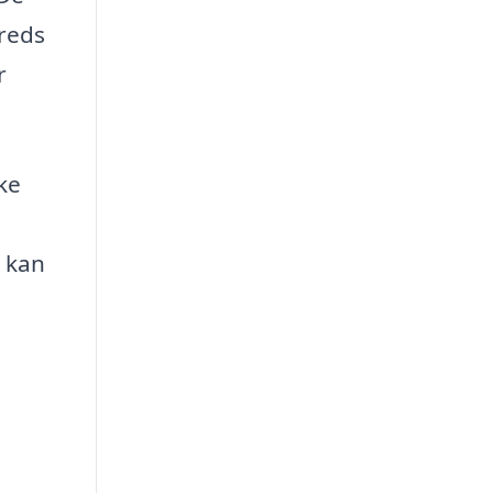
freds
r
ke
 kan