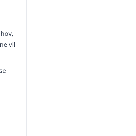
ehov,
ne vil
sse