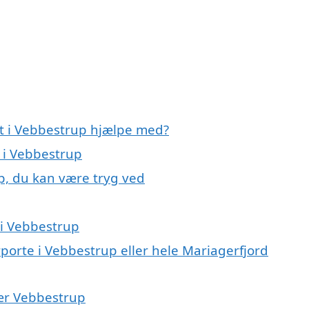
rt i Vebbestrup hjælpe med?
t i Vebbestrup
p, du kan være tryg ved
 i Vebbestrup
rporte i Vebbestrup eller hele Mariagerfjord
nær Vebbestrup