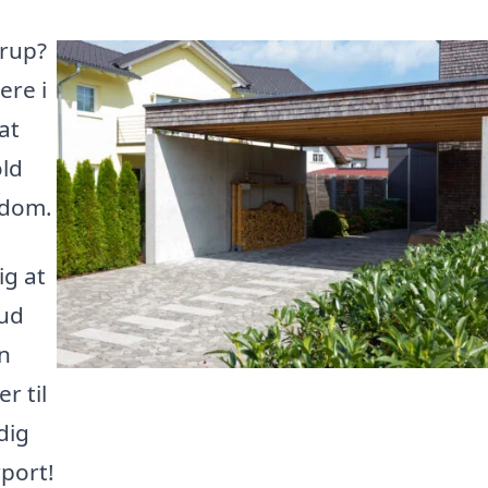
trup?
ere i
at
old
ndom.
ig at
bud
en
r til
dig
port!