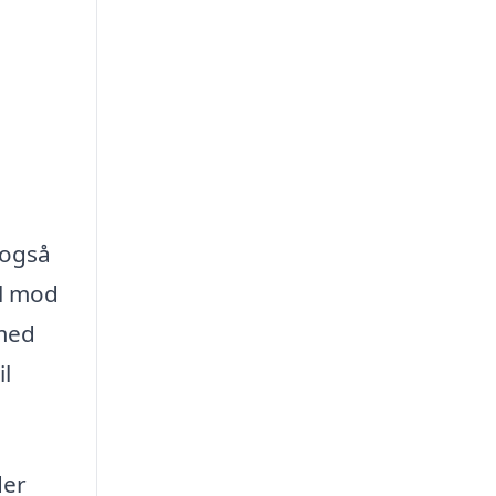
 også
il mod
 med
il
der