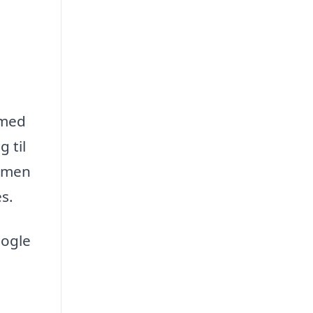
 med
 til
, men
s.
nogle