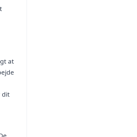
t
igt at
bejde
 dit
 De