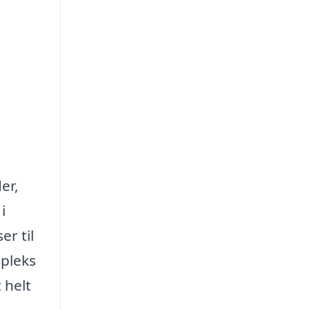
å
er,
i
r til
mpleks
 helt