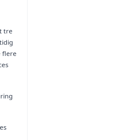
t tre
tidig
 flere
ces
ering
res