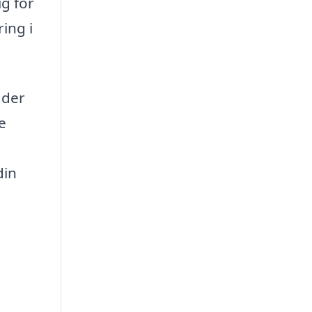
g for
ing i
 der
e
din