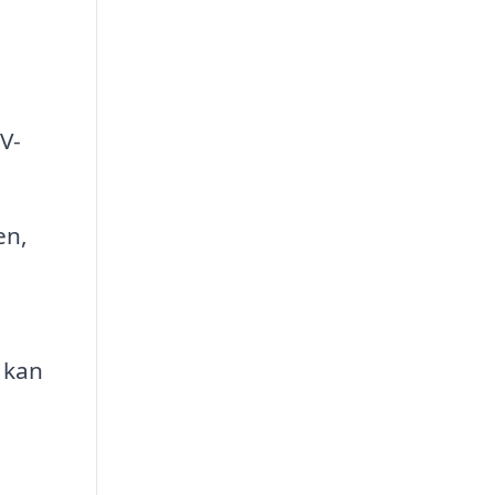
V-
en,
 kan