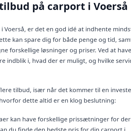
tilbud på carport i Voerså
 i Voerså, er det en god idé at indhente minds
 Dette kan spare dig for både penge og tid, sam
e forskellige løsninger og priser. Ved at have
e indblik i, hvad der er muligt, og hvilke servi
lere tilbud, især når det kommer til en invest
hvorfor dette altid er en klog beslutning:
aer kan have forskellige prissætninger for de
kan du finde den bedste pris for din carport i