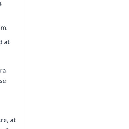
g.
em.
d at
fra
ise
re, at