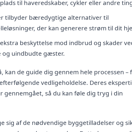
lads til haveredskaber, cykler eller andre tin
 tilbyder bæredygtige alternativer til
leløsninger, der kan generere strøm til dit hj
 ekstra beskyttelse mod indbrud og skader ve
de og uindbudte gæster.
så, kan de guide dig gennem hele processen – 
g efterfølgende vedligeholdelse. Deres ekspert
er gennemgået, så du kan føle dig tryg i din
e sig af de nødvendige byggetilladelser og sik