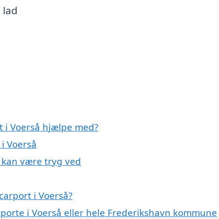
 lad
t i Voerså hjælpe med?
 i Voerså
u kan være tryg ved
carport i Voerså?
arporte i Voerså eller hele Frederikshavn kommune