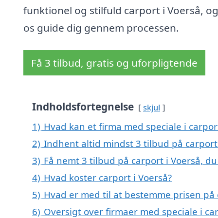
funktionel og stilfuld carport i Voerså, og
os guide dig gennem processen.
Få 3 tilbud, gratis og uforpligtende
Indholdsfortegnelse
skjul
1)
Hvad kan et firma med speciale i carpor
2)
Indhent altid mindst 3 tilbud på carport
3)
Få nemt 3 tilbud på carport i Voerså, d
4)
Hvad koster carport i Voerså?
5)
Hvad er med til at bestemme prisen på 
6)
Oversigt over firmaer med speciale i c