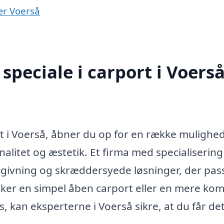
nær Voerså
peciale i carport i Voers
rt i Voerså, åbner du op for en række mulighed
alitet og æstetik. Et firma med specialisering 
dgivning og skræddersyede løsninger, der passe
ker en simpel åben carport eller en mere ko
 kan eksperterne i Voerså sikre, at du får det