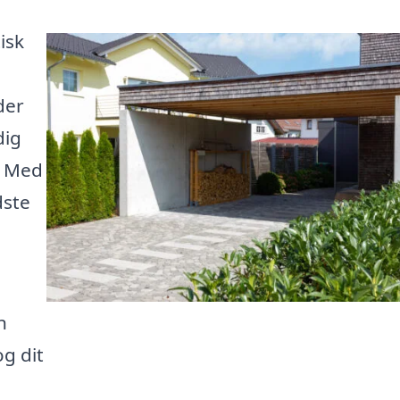
isk
der
dig
. Med
dste
n
og dit