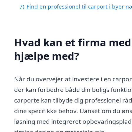
7)
Find en professionel til carport i byer 
Hvad kan et firma med s
hjælpe med?
Når du overvejer at investere i en carpo
der kan forbedre både din boligs funktion
carporte kan tilbyde dig professionel rå
dine specifikke behov. Uanset om du øns
løsning med integreret opbevaringsplads,
rigtige design og materialevalg.