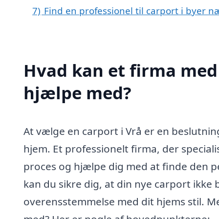
7)
Find en professionel til carport i byer n
Hvad kan et firma med s
hjælpe med?
At vælge en carport i Vrå er en beslutning
hjem. Et professionelt firma, der special
proces og hjælpe dig med at finde den pe
kan du sikre dig, at din nye carport ikke 
overensstemmelse med dit hjems stil. Me
med? Her er nogle af hovedpunkterne: