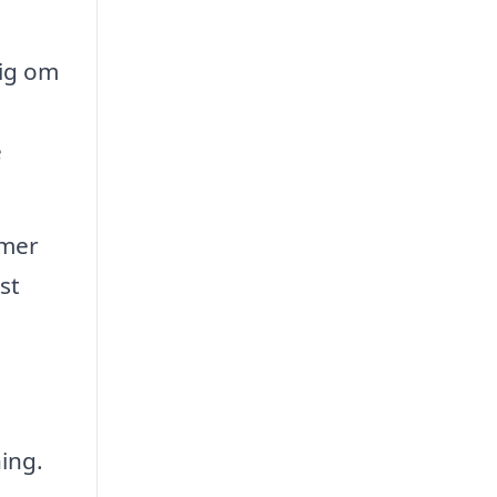
dig om
e
mmer
st
ing.