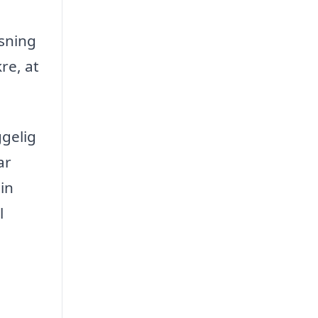
øsning
re, at
ggelig
ar
in
l