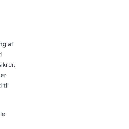
ng af
d
ikrer,
ver
 til
le