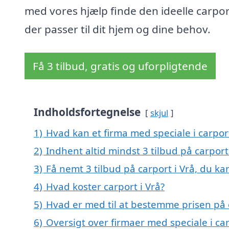
med vores hjælp finde den ideelle carpor
der passer til dit hjem og dine behov.
Få 3 tilbud, gratis og uforpligtende
Indholdsfortegnelse
skjul
1)
Hvad kan et firma med speciale i carpor
2)
Indhent altid mindst 3 tilbud på carport
3)
Få nemt 3 tilbud på carport i Vrå, du k
4)
Hvad koster carport i Vrå?
5)
Hvad er med til at bestemme prisen på c
6)
Oversigt over firmaer med speciale i ca