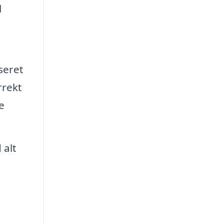
l
seret
rrekt
e
 alt