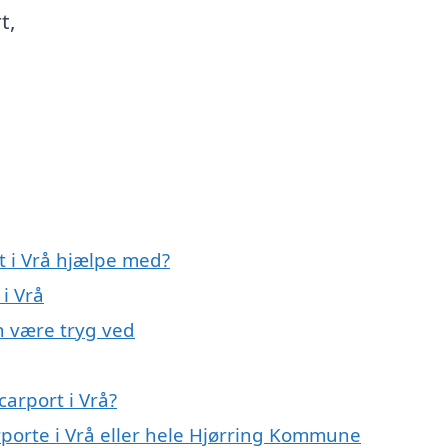
t,
t i Vrå hjælpe med?
 i Vrå
an være tryg ved
arport i Vrå?
rporte i Vrå eller hele Hjørring Kommune