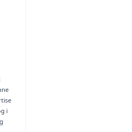
t
enne
tise
g i
ig