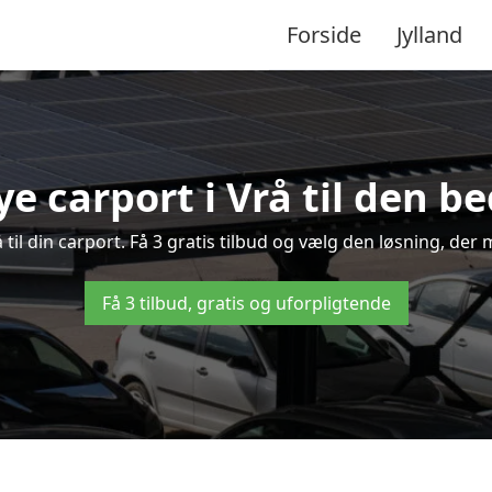
Forside
Jylland
ye carport i Vrå til den be
å til din carport. Få 3 gratis tilbud og vælg den løsning, d
Få 3 tilbud, gratis og uforpligtende