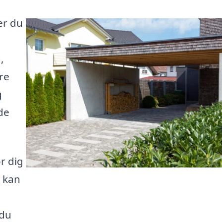
er du
,
re
g
de
r dig
u kan
 du