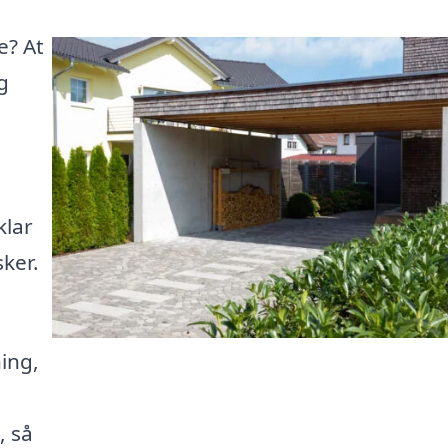
e? At
g
klar
sker.
ing,
, så