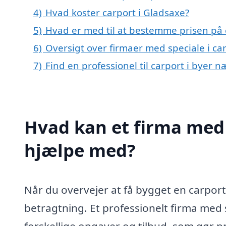
4)
Hvad koster carport i Gladsaxe?
5)
Hvad er med til at bestemme prisen på 
6)
Oversigt over firmaer med speciale i c
7)
Find en professionel til carport i byer 
Hvad kan et firma med 
hjælpe med?
Når du overvejer at få bygget en carport 
betragtning. Et professionelt firma med 
forskellige opgaver og tilbud, som gør