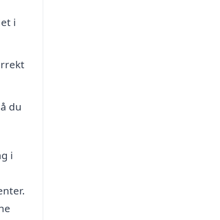
et i
orrekt
så du
g i
enter.
ine