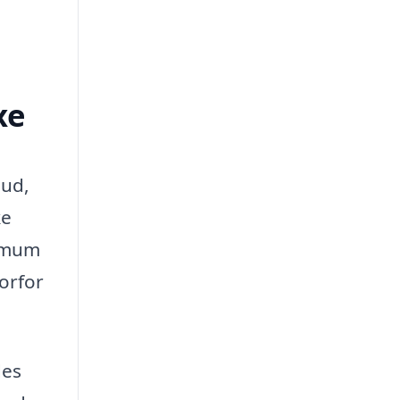
xe
bud,
ke
nimum
orfor
des