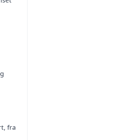
og
t, fra