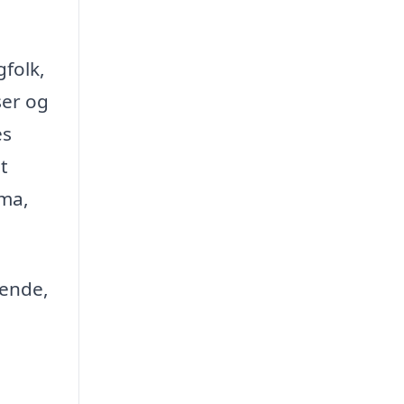
gfolk,
ser og
es
t
rma,
lende,