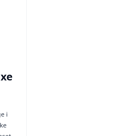
axe
e i
kke
nset