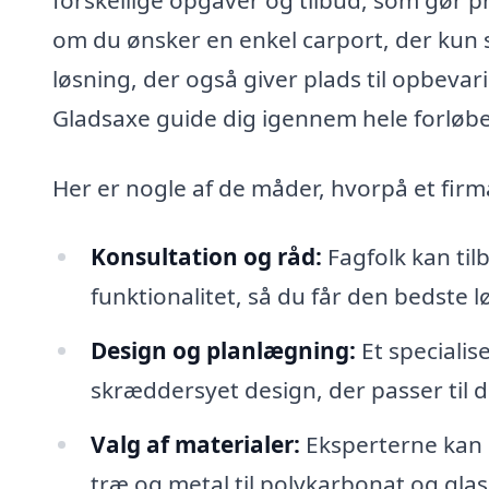
om du ønsker en enkel carport, der kun s
løsning, der også giver plads til opbevar
Gladsaxe guide dig igennem hele forløbe
Her er nogle af de måder, hvorpå et firm
Konsultation og råd:
Fagfolk kan til
funktionalitet, så du får den bedste lø
Design og planlægning:
Et specialis
skræddersyet design, der passer til d
Valg af materialer:
Eksperterne kan r
træ og metal til polykarbonat og gla