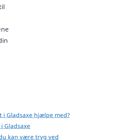
il
ene
din
rt i Gladsaxe hjælpe med?
 i Gladsaxe
 du kan være tryg ved