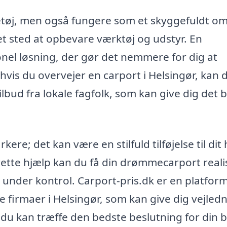
retøj, men også fungere som et skyggefuldt o
et sted at opbevare værktøj og udstyr. En
onel løsning, der gør det nemmere for dig at
hvis du overvejer en carport i Helsingør, kan 
ilbud fra lokale fagfolk, som kan give dig det 
ere; det kan være en stilfuld tilføjelse til dit
rette hjælp kan du få din drømmecarport reali
nder kontrol. Carport-pris.dk er en platform
de firmaer i Helsingør, som kan give dig vejled
 du kan træffe den bedste beslutning for din b