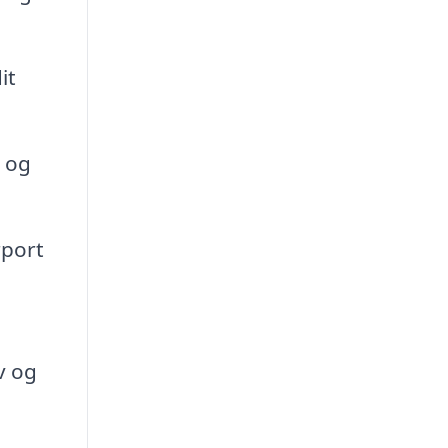
it
r og
rport
v og