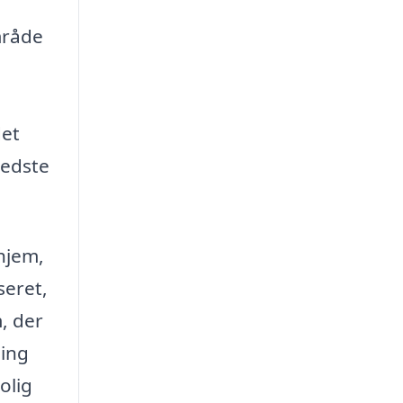
mråde
det
bedste
 hjem,
seret,
, der
ning
olig