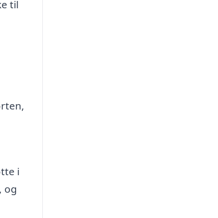
 til
orten,
te i
, og