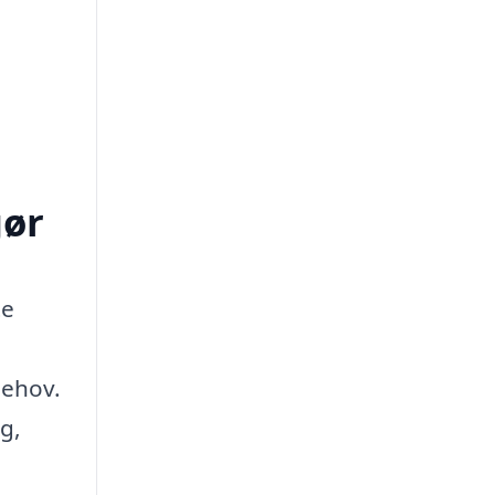
gør
te
behov.
g,