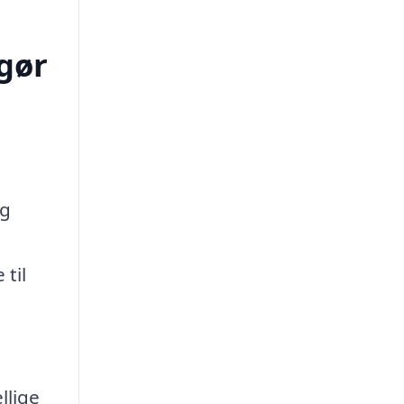
ngør
ig
 til
llige