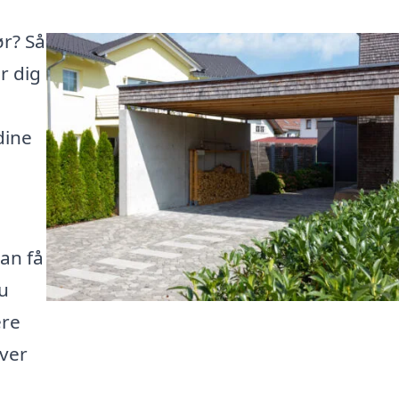
ør? Så
r dig
dine
kan få
u
ere
øver