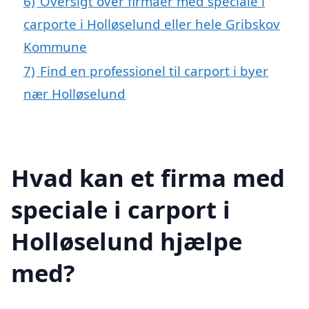
6)
Oversigt over firmaer med speciale i
carporte i Holløselund eller hele Gribskov
Kommune
7)
Find en professionel til carport i byer
nær Holløselund
Hvad kan et firma med
speciale i carport i
Holløselund hjælpe
med?