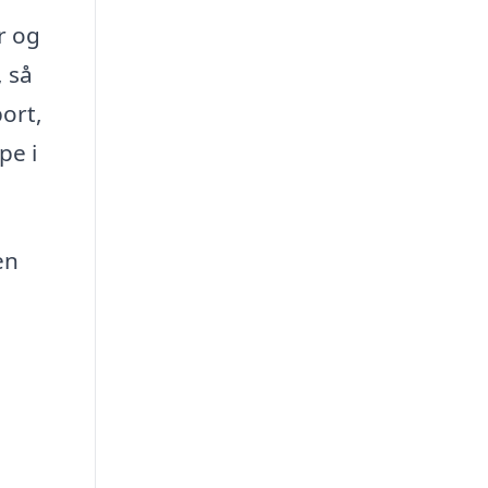
r og
, så
ort,
pe i
en