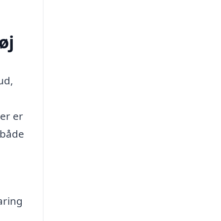
øj
ud,
der er
 både
n
aring