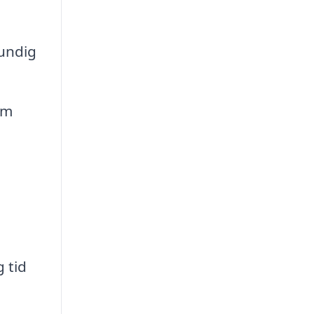
rundig
em
 tid