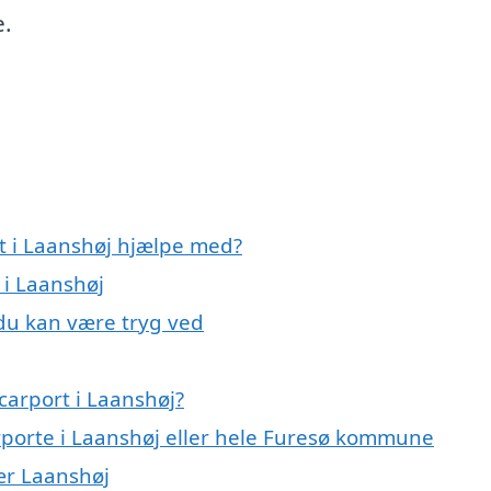
e.
rt i Laanshøj hjælpe med?
 i Laanshøj
 du kan være tryg ved
carport i Laanshøj?
arporte i Laanshøj eller hele Furesø kommune
nær Laanshøj