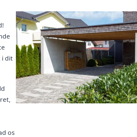
d!
inde
te
i dit
ld
ret,
ad os