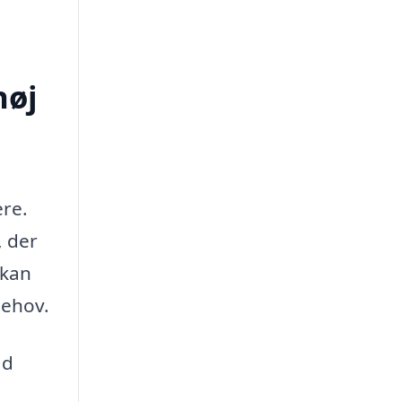
høj
ere.
, der
 kan
behov.
ad