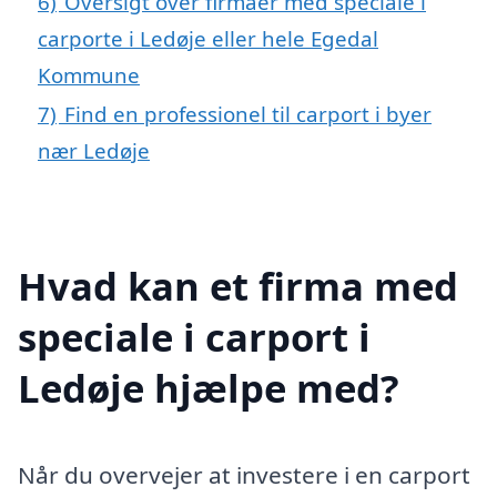
6)
Oversigt over firmaer med speciale i
carporte i Ledøje eller hele Egedal
Kommune
7)
Find en professionel til carport i byer
nær Ledøje
Hvad kan et firma med
speciale i carport i
Ledøje hjælpe med?
Når du overvejer at investere i en carport