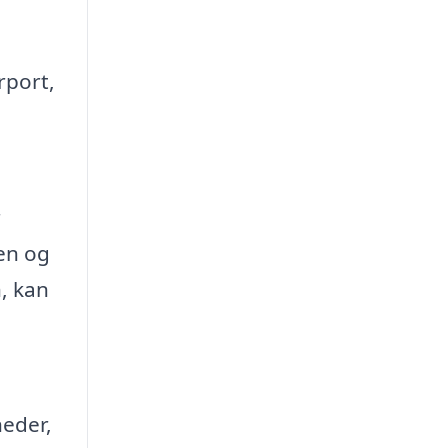
rport,
n
r
sen og
n, kan
heder,