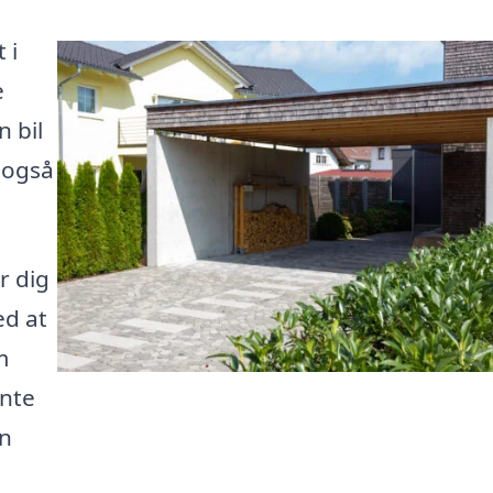
 i
e
n bil
 også
r dig
ed at
m
ente
en