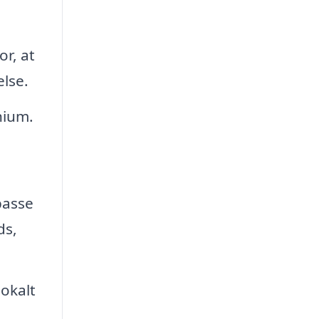
or, at
else.
nium.
passe
ds,
lokalt