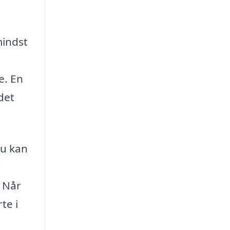
mindst
e. En
det
du kan
d
. Når
te i