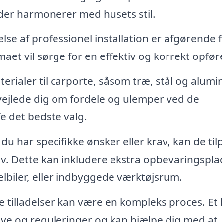
der harmonerer med husets stil.
lse af professionel installation er afgørende f
rmaet vil sørge for en effektiv og korrekt opfør
rialer til carporte, såsom træ, stål og alumi
 vejlede dig om fordele og ulemper ved de
fe det bedste valg.
du har specifikke ønsker eller krav, kan de til
v. Dette kan inkludere ekstra opbevaringspla
f elbiler, eller indbyggede værktøjsrum.
 tilladelser kan være en kompleks proces. Et 
love og reguleringer og kan hjælpe dig med at