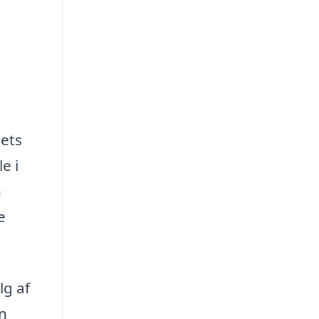
rets
e i
n
e
lg af
an