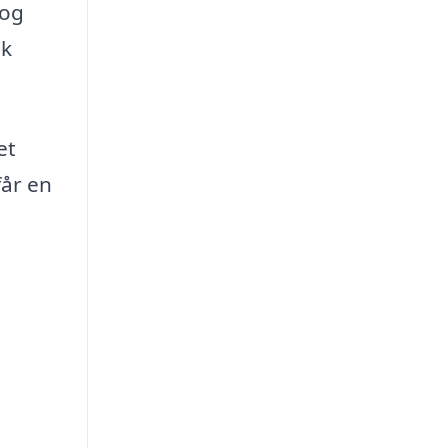
 og
uk
et
får en