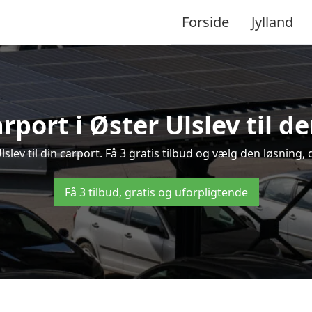
Forside
Jylland
rport i Øster Ulslev til d
Ulslev til din carport. Få 3 gratis tilbud og vælg den løsnin
Få 3 tilbud, gratis og uforpligtende