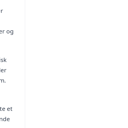
er
.
er og
isk
ler
um.
te et
ende