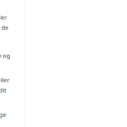
der
f de
v og
ller
dit
ige