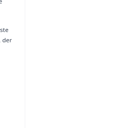
e
dste
, der