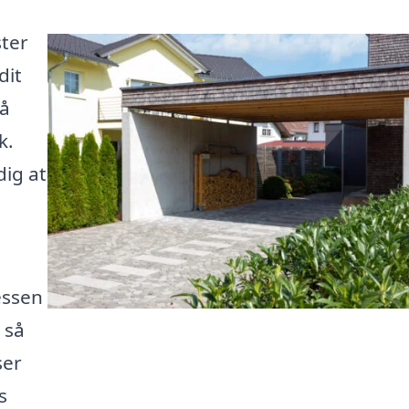
ster
dit
så
k.
dig at
essen
 så
ser
s