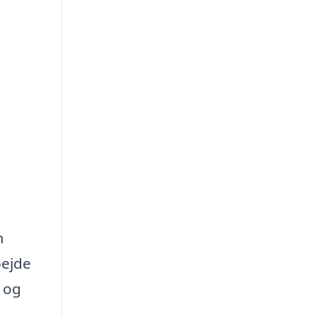
m
bejde
r og