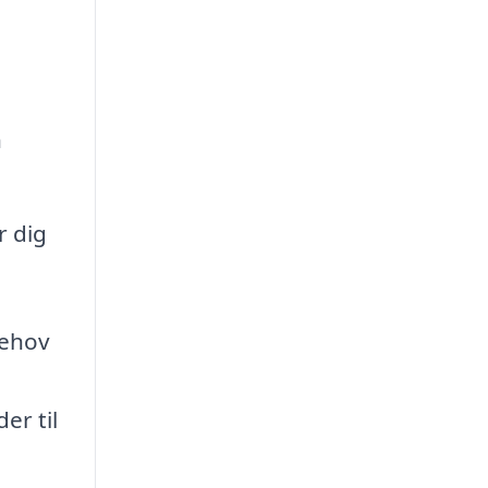
n
r dig
behov
er til