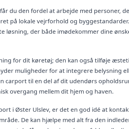
får du den fordel at arbejde med personer, d
et på lokale vejrforhold og byggestandarder
ekte løsning, der både imødekommer dine ønsk
ng for dit køretøj; den kan også tilføje æstet
byder muligheder for at integrere belysning el
in carport til en del af dit udendørs opholdsr
nisk overgang mellem dit hjem og haven.
port i Øster Ulslev, er det en god idé at kontak
e område. De kan hjælpe med alt fra den indled