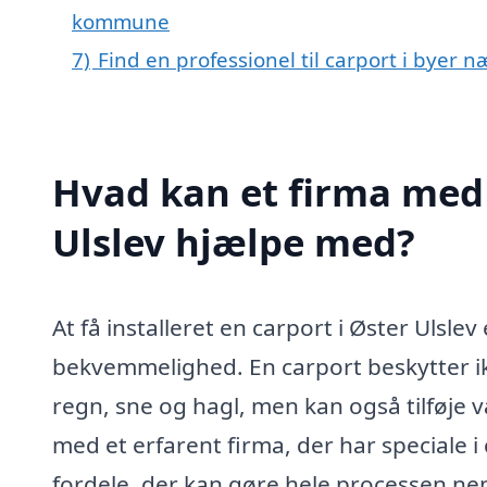
kommune
7)
Find en professionel til carport i byer n
Hvad kan et firma med s
Ulslev hjælpe med?
At få installeret en carport i Øster Ulslev
bekvemmelighed. En carport beskytter i
regn, sne og hagl, men kan også tilføje 
med et erfarent firma, der har speciale i
fordele, der kan gøre hele processen ne