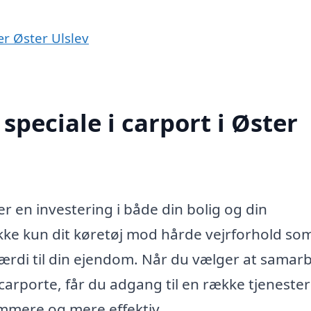
ær Øster Ulslev
peciale i carport i Øster
 er en investering i både din bolig og din
kke kun dit køretøj mod hårde vejrforhold so
værdi til din ejendom. Når du vælger at samar
 carporte, får du adgang til en række tjeneste
mmere og mere effektiv.