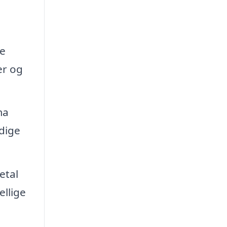
te
er og
ma
dige
etal
ellige