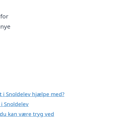
 for
n nye
t i Snoldelev hjælpe med?
 i Snoldelev
, du kan være tryg ved