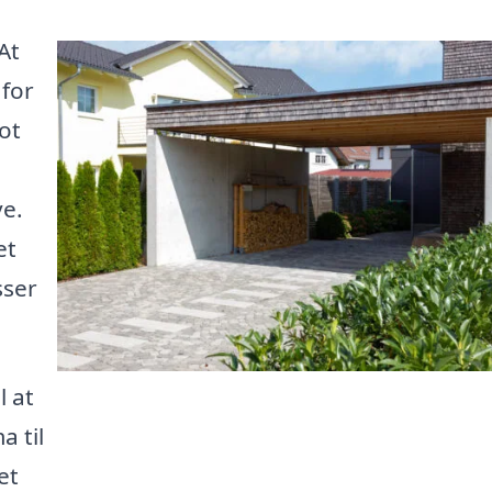
At
 for
lot
ve.
et
sser
l at
a til
et