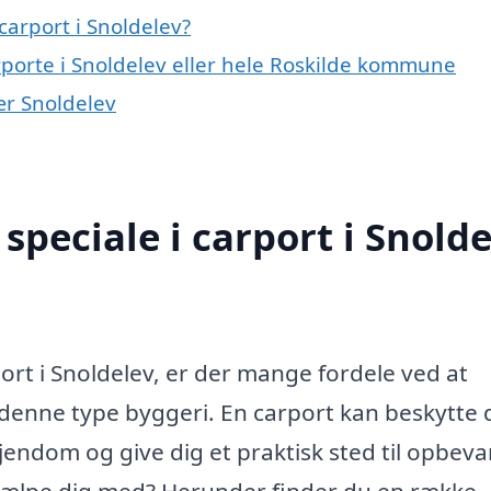
arport i Snoldelev?
rporte i Snoldelev eller hele Roskilde kommune
nær Snoldelev
peciale i carport i Snolde
port i Snoldelev, er der mange fordele ved at
denne type byggeri. En carport kan beskytte d
jendom og give dig et praktisk sted til opbeva
jælpe dig med? Herunder finder du en række