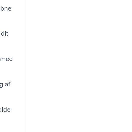
åbne
dit
e med
g af
olde