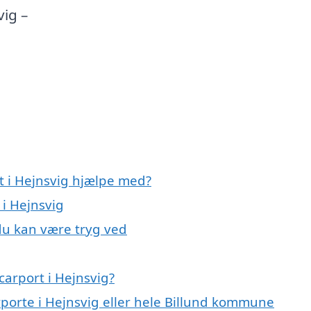
vig –
t i Hejnsvig hjælpe med?
 i Hejnsvig
 du kan være tryg ved
arport i Hejnsvig?
rporte i Hejnsvig eller hele Billund kommune