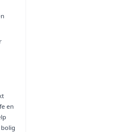
en
r
kt
fe en
ælp
 bolig