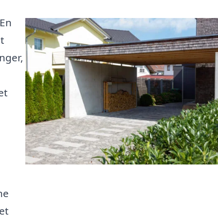
 En
t
nger,
et
ne
et