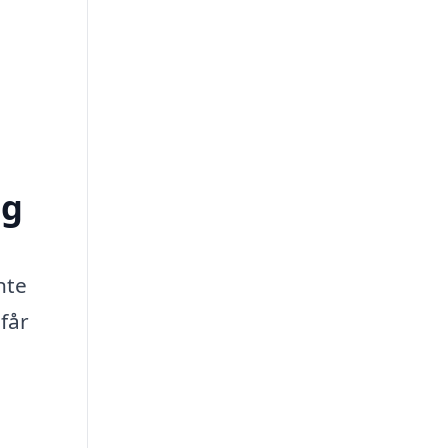
ig
nte
 får