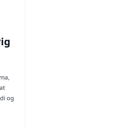
vig
rma,
at
di og