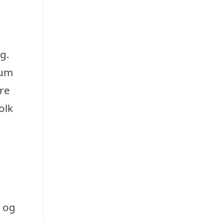
g.
rum
ere
olk
i og