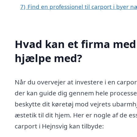
7)
Find en professionel til carport i byer 
Hvad kan et firma med s
hjælpe med?
Når du overvejer at investere i en carport 
der kan guide dig gennem hele processen. 
beskytte dit køretøj mod vejrets ubarmhj
æstetik til dit hjem. Her er nogle af de e
carport i Hejnsvig kan tilbyde: