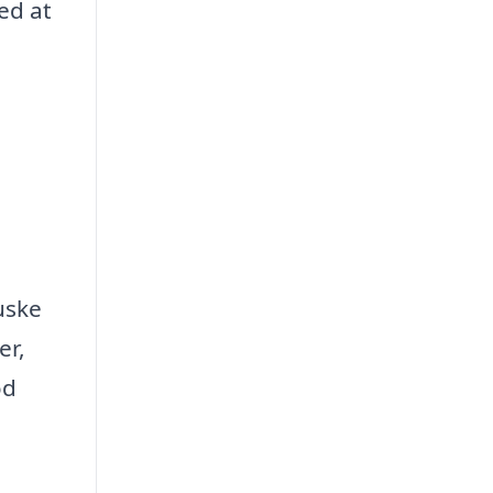
ed at
uske
er,
od