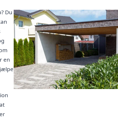
p? Du
kan
s
og
 om
r en
hjælpe
tion
at
ger