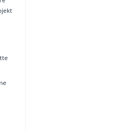
ojekt
tte
rne