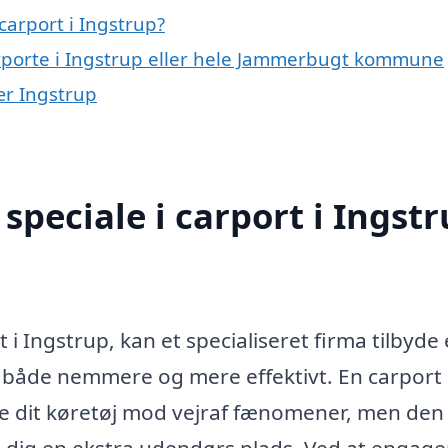
arport i Ingstrup?
arporte i Ingstrup eller hele Jammerbugt kommune
nær Ingstrup
peciale i carport i Ingst
 i Ingstrup, kan et specialiseret firma tilbyde
t både nemmere og mere effektivt. En carport
ytte dit køretøj mod vejraf fænomener, men den
ve dig en ekstra udendørs plads. Ved at engage