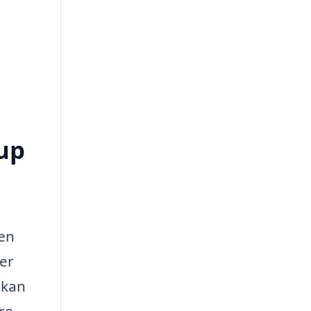
rup
 en
 er
 kan
re