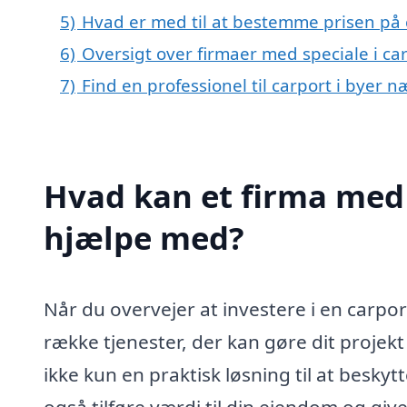
5)
Hvad er med til at bestemme prisen på c
6)
Oversigt over firmaer med speciale i c
7)
Find en professionel til carport i byer 
Hvad kan et firma med s
hjælpe med?
Når du overvejer at investere i en carport
række tjenester, der kan gøre dit projek
ikke kun en praktisk løsning til at besk
også tilføre værdi til din ejendom og gi