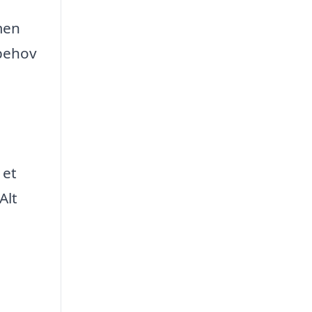
men
 behov
 et
Alt