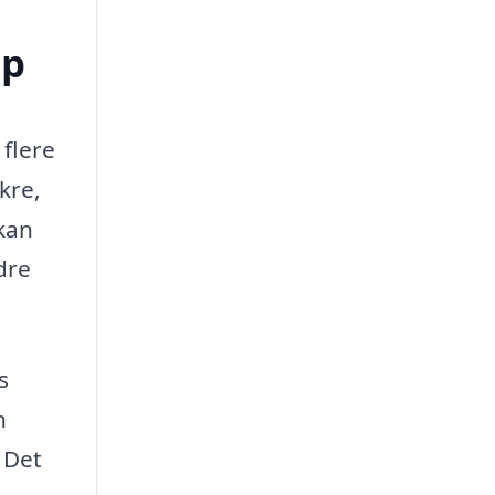
up
 flere
kre,
 kan
edre
s
n
 Det