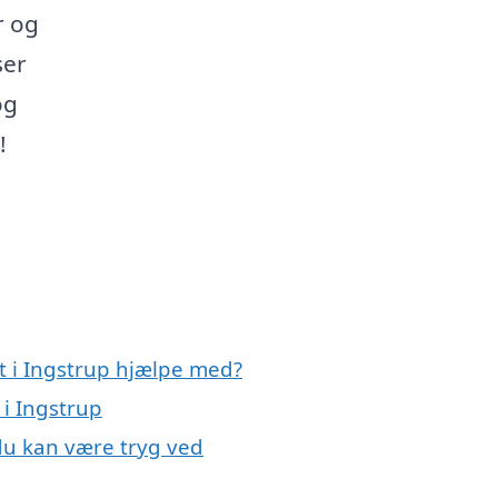
r og
ser
og
!
t i Ingstrup hjælpe med?
 i Ingstrup
 du kan være tryg ved