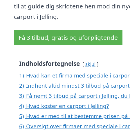
til at guide dig skridtene hen mod din ny
carport i Jelling.
Få 3 tilbud, gratis og uforpligtende
Indholdsfortegnelse
skjul
1)
Hvad kan et firma med speciale i carport
2)
Indhent altid mindst 3 tilbud på carport 
3)
Få nemt 3 tilbud på carport i Jelling, d
4)
Hvad koster en carport i Jelling?
5)
Hvad er med til at bestemme prisen på ca
6)
Oversigt over firmaer med speciale i car