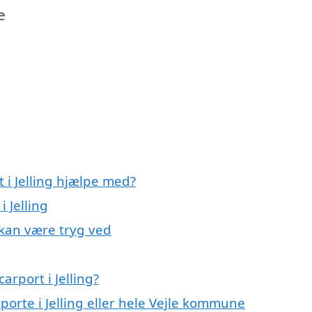
e
 i Jelling hjælpe med?
i Jelling
u kan være tryg ved
rport i Jelling?
porte i Jelling eller hele Vejle kommune