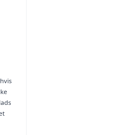
 hvis
kke
lads
et