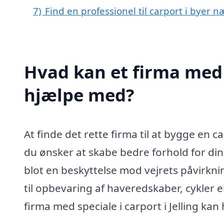
7)
Find en professionel til carport i byer næ
Hvad kan et firma med s
hjælpe med?
At finde det rette firma til at bygge en c
du ønsker at skabe bedre forhold for din bi
blot en beskyttelse mod vejrets påvirkn
til opbevaring af haveredskaber, cykler e
firma med speciale i carport i Jelling ka