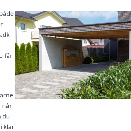
 både
er
s.dk
u får
farne
, når
m du
i klar