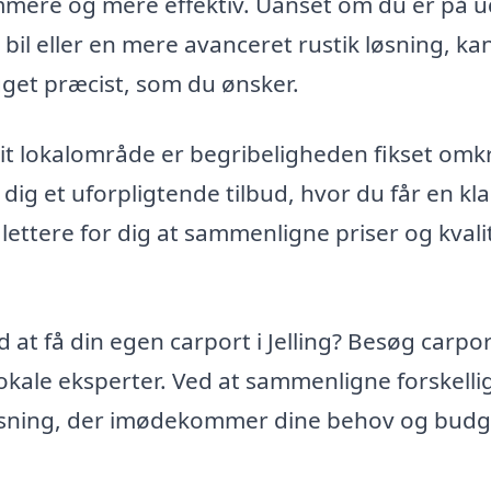
mere og mere effektiv. Uanset om du er på u
n bil eller en mere avanceret rustik løsning, ka
gget præcist, som du ønsker.
 dit lokalområde er begribeligheden fikset omk
 dig et uforpligtende tilbud, hvor du får en kla
 lettere for dig at sammenligne priser og kvali
 at få din egen carport i Jelling? Besøg carpor
lokale eksperter. Ved at sammenligne forskelli
løsning, der imødekommer dine behov og budg