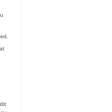
du
hed.
at
dit