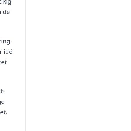
dkig
n de
ring
r idé
tet
t-
ge
et.