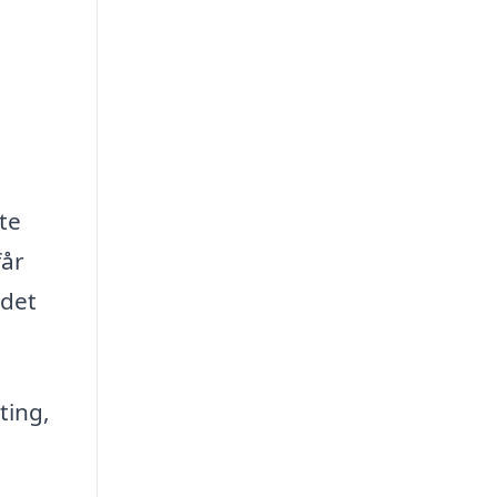
te
får
 det
ting,