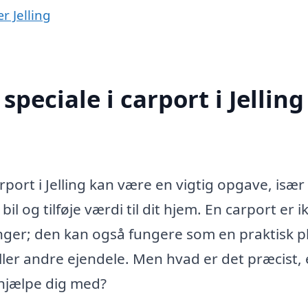
r Jelling
peciale i carport i Jelling
arport i Jelling kan være en vigtig opgave, især
l og tilføje værdi til dit hjem. En carport er i
inger; den kan også fungere som en praktisk p
ller andre ejendele. Men hvad er det præcist, 
n hjælpe dig med?