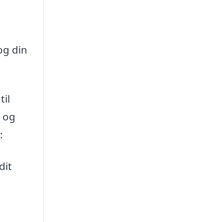
og din
til
e og
:
dit